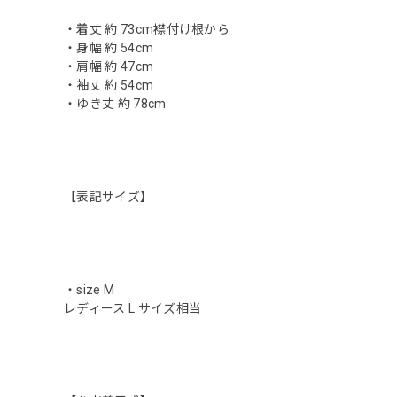
・着丈 約 73cm襟付け根から
・身幅 約 54cm
・肩幅 約 47cm
・袖丈 約 54cm
・ゆき丈 約 78cm
【表記サイズ】
・size M
レディース L サイズ相当