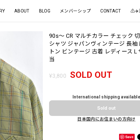
RY
ABOUT
BLOG
メンバーシップ
CONTACT
⚠️
90s～ CR マルチカラー チェック 
シャツ ジャパンヴィンテージ 長袖 
トン ビンテージ 古着 レディース L
当
SOLD OUT
¥3,800
International shipping availabl
Sold out
日本国内にお住まいの方向け
Save