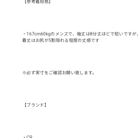
【参考着用感】
・167cm60kgのメンズで、袖丈は8分丈ほどで短いで
着丈はお尻が5割隠れる程度の丈感です
※必ず実寸をご確認お願い致します。
【ブランド】
・CR