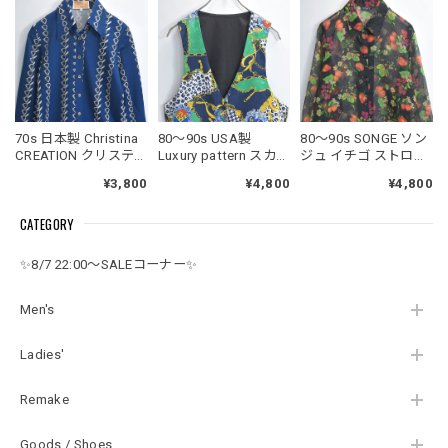
70s 日本製 Christina
80～90s USA製
80～90s SONGE ソン
CREATION クリスティ
Luxury pattern スカー
ジュ イチゴ ストロベ
ーナ スカーフ柄 総柄
フ柄 チェーン レオパ
リー ボタニカル 総柄
¥3,800
¥4,800
¥4,800
ポリエステルシャツ
ード 総柄 ジレ ベスト
デザイン シアー ロン
ブラウス ジャパンヴ
ヴィンテージ ビンテ
グシャツ ブラウス ジ
CATEGORY
ィンテージ ビンテー
ージ アメリカ古着 レ
ャパンヴィンテージ
ジ 古着レディースM
ディースM相当
ビンテージ 古着 レデ
サイズ
ィースL～XL相当
✨8/7 22:00～SALEコーナー✨
Men's
Ladies'
Remake
Goods / Shoes