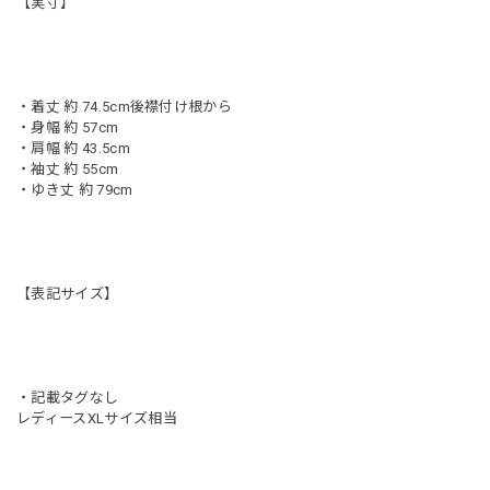
【実寸】
・着丈 約 74.5cm後襟付け根から
・身幅 約 57cm
・肩幅 約 43.5cm
・袖丈 約 55cm
・ゆき丈 約 79cm
【表記サイズ】
・記載タグなし
レディースXLサイズ相当