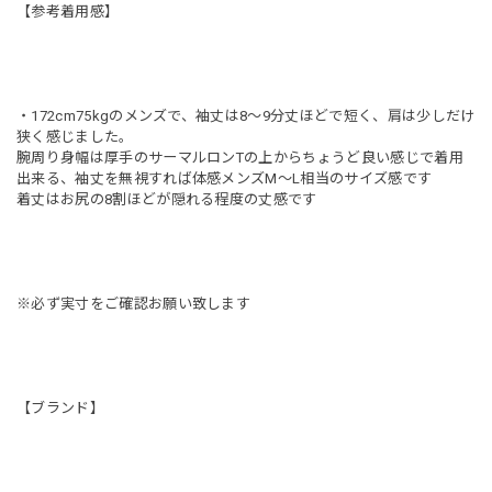
【参考着用感】
・172cm75kgのメンズで、袖丈は8〜9分丈ほどで短く、肩は少しだけ
狭く感じました。
腕周り身幅は厚手のサーマルロンTの上からちょうど良い感じで着用
出来る、袖丈を無視すれば体感メンズM〜L相当のサイズ感です
着丈はお尻の8割ほどが隠れる程度の丈感です
※必ず実寸をご確認お願い致します
【ブランド】