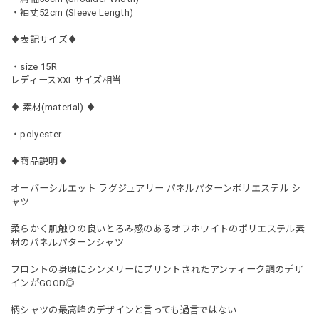
・袖丈52cm (Sleeve Length)
♦︎表記サイズ♦︎
・size 15R
レディースXXLサイズ相当
♦︎ 素材(material) ♦︎
・polyester
♦︎商品説明♦︎
オーバーシルエット ラグジュアリー パネルパターンポリエステル シ
ャツ
柔らかく肌触りの良いとろみ感のあるオフホワイトのポリエステル素
材のパネルパターンシャツ
フロントの身頃にシンメリーにプリントされたアンティーク調のデザ
インがGOOD◎
柄シャツの最高峰のデザインと言っても過言ではない