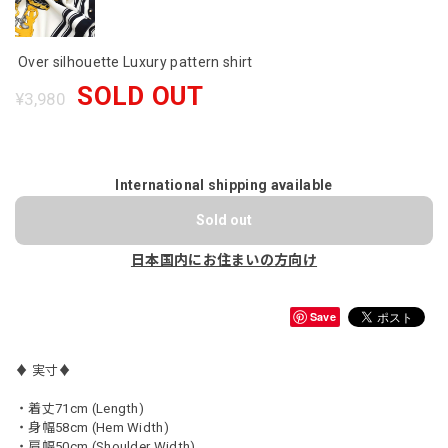
Over silhouette Luxury pattern shirt
SOLD OUT
¥3,980
International shipping available
Sold out
日本国内にお住まいの方向け
Save
♦︎ 実寸♦︎
・着丈71cm (Length)
・身幅58cm (Hem Width)
・肩幅50cm (Shoulder Width)