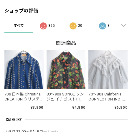
ショップの評価
すべて
895
20
3
関連商品
70s 日本製 Christina
80～90s SONGE ソン
70～80s California
CREATION クリスティ
ジュ イチゴ ストロベ
CONNECTION INC. カ
ーナ スカーフ柄 総柄
リー ボタニカル 総柄
リフォルニアコネク
¥3,800
¥4,800
¥6,800
ポリエステルシャツ
デザイン シアー ロン
ション フリル レース
ブラウス ジャパンヴ
グシャツ ブラウス ジ
スタンドカラー ハイ
CATEGORY
ィンテージ ビンテー
ャパンヴィンテージ
ネック デザイン ブラ
ジ 古着レディースM
ビンテージ 古着 レデ
ウス 半袖シャツ
サイズ
ィースL～XL相当
USED ヴィンテージ
✨8/7 22:00～SALEコーナー✨