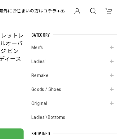
✈️海外にお住まいの方はコチラ✈️⚠️
CATEGORY
 アイレットレ
プルオーバ
Men's
ジ ビン
レディース
Ladies'
Remake
Goods / Shoes
Original
Ladies'\Bottoms
e
SHOP INFO