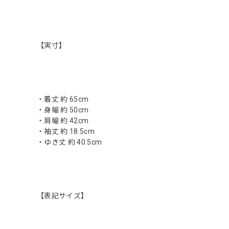
【実寸】
・着丈 約 65cm
・身幅 約 50cm
・肩幅 約 42cm
・袖丈 約 18.5cm
・ゆき丈 約 40.5cm
【表記サイズ】