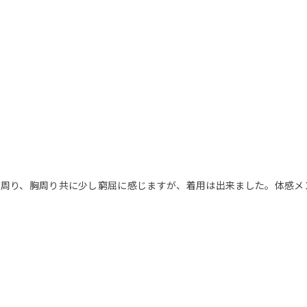
、脇周り、胸周り共に少し窮屈に感じますが、着用は出来ました。体感メ