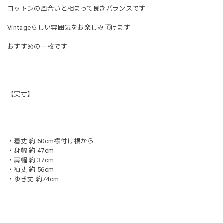
コットンの風合いと相まって良きバランスです
Vintageらしい雰囲気をお楽しみ頂けます
おすすめの一枚です
【実寸】
・着丈 約 60cm襟付け根から
・身幅 約 47cm
・肩幅 約 37cm
・袖丈 約 56cm
・ゆき丈 約74cm