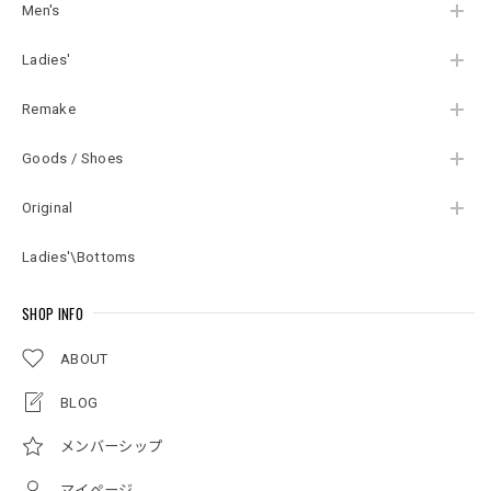
XL相当
Men's
Ladies'
Remake
Goods / Shoes
Original
Ladies'\Bottoms
SHOP INFO
ABOUT
BLOG
メンバーシップ
マイページ