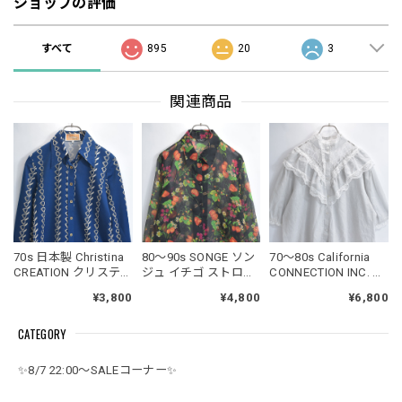
ショップの評価
すべて
895
20
3
関連商品
70s 日本製 Christina
80～90s SONGE ソン
70～80s California
CREATION クリスティ
ジュ イチゴ ストロベ
CONNECTION INC. カ
ーナ スカーフ柄 総柄
リー ボタニカル 総柄
リフォルニアコネク
¥3,800
¥4,800
¥6,800
ポリエステルシャツ
デザイン シアー ロン
ション フリル レース
ブラウス ジャパンヴ
グシャツ ブラウス ジ
スタンドカラー ハイ
CATEGORY
ィンテージ ビンテー
ャパンヴィンテージ
ネック デザイン ブラ
ジ 古着レディースM
ビンテージ 古着 レデ
ウス 半袖シャツ
サイズ
ィースL～XL相当
USED ヴィンテージ
✨8/7 22:00～SALEコーナー✨
ビンテージ USA アメ
リカ古着 レディース