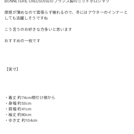
BONNETERIE CREUSOISEのフランス製のニットポロシャツ
厚感が薄めなので嵩張らず被れるので、冬にはアウターのインナーと
しても活躍しそうですね
こう言うのお好きな方多いと思います
おすすめの一枚です
【実寸】
・着丈 約74cm襟付け根から
・身幅 約53cm
・肩幅 約41cm
・袖丈 約80cm
・ゆき丈 約104cm