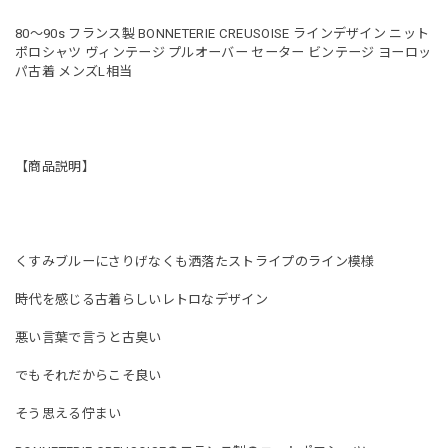
80〜90s フランス製 BONNETERIE CREUSOISE ラインデザイン ニット
ポロシャツ ヴィンテージ プルオーバー セーター ビンテージ ヨーロッ
パ古着 メンズL相当
【商品説明】
くすみブルーにさりげなくも洒落たストライプのライン模様
時代を感じる古着らしいレトロなデザイン
悪い言葉で言うと古臭い
でもそれだからこそ良い
そう思える佇まい