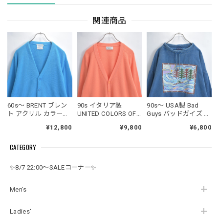
関連商品
60s～ BRENT ブレン
90s イタリア製
90s～ USA製 Bad
ト アクリル カラーニ
UNITED COLORS OF
Guys バッドガイズ モ
ット Vネック カーデ
BENETTON ユナイテ
ックネック ドロース
¥12,800
¥9,800
¥6,800
ィガン セーター ター
ッドカラーズオブベ
トリング カヌーグラ
コイズブルー ヴィン
ネトン ラムウール V
フィック スウェット
CATEGORY
テージ ビンテージ
ネック ニット カーデ
トレーナー デサント
USA アメリカ古着 メ
ィガン ユーロヴィン
ヴィンテージ ビンテ
ンズLサイズ
テージ ビンテージ ヨ
ージ 古着 メンズXL相
✨8/7 22:00～SALEコーナー✨
ーロッパ古着 メンズ
当
M～相当
Men's
Ladies'