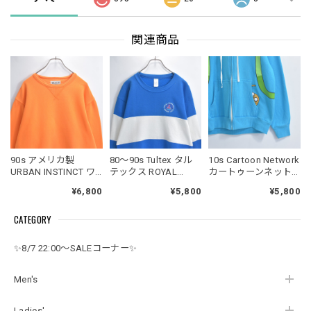
関連商品
90s アメリカ製
80～90s Tultex タル
10s Cartoon Network
URBAN INSTINCT ワ
テックス ROYAL
カートゥーンネット
イドシルエット クル
HAWAIIAN BEACH
ワーク アドベンチャ
¥6,800
¥5,800
¥5,800
ーネック トレーナー
CLUB 刺繍 カラーブ
ータイム キャラクタ
Vガゼット ショート丈
ロック デザイン スウ
ー フィン 耳付き フー
CATEGORY
スウェット ヴィンテ
ェット トレーナー ヴ
ディー トロンプルイ
ージ ビンテージ USA
ィンテージ ビンテー
ユ パーカー ジェイク
古着 ユニセックスデ
ジ USA アメリカ古着
スカイブルー ヴィン
✨8/7 22:00～SALEコーナー✨
ザイン
メンズS
テージ ビンテージ
USA アメリカ古着 メ
ンズMサイズ
Men's
Ladies'