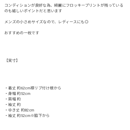
コンディションが良好な為、綺麗にフロッキープリントが残っている
のも嬉しいポイントだと思います
メンズの小さめサイズなので、レディースにも◎
おすすめの一枚です
【実寸】
・着丈 約62cm襟リブ付け根から
・身幅 約52cm
・肩幅 約
・袖丈 約
・ゆき丈 約82cm
・袖丈 約52cm※脇下から