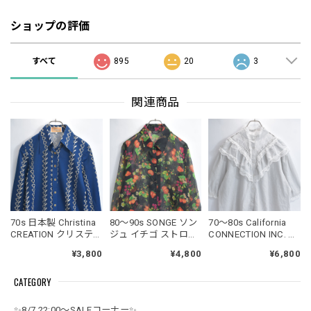
ショップの評価
すべて
895
20
3
関連商品
70s 日本製 Christina
80～90s SONGE ソン
70～80s California
CREATION クリスティ
ジュ イチゴ ストロベ
CONNECTION INC. カ
ーナ スカーフ柄 総柄
リー ボタニカル 総柄
リフォルニアコネク
¥3,800
¥4,800
¥6,800
ポリエステルシャツ
デザイン シアー ロン
ション フリル レース
ブラウス ジャパンヴ
グシャツ ブラウス ジ
スタンドカラー ハイ
CATEGORY
ィンテージ ビンテー
ャパンヴィンテージ
ネック デザイン ブラ
ジ 古着レディースM
ビンテージ 古着 レデ
ウス 半袖シャツ
サイズ
ィースL～XL相当
USED ヴィンテージ
✨8/7 22:00～SALEコーナー✨