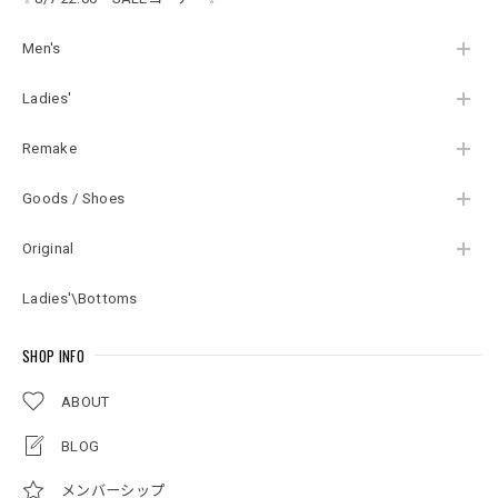
ビンテージ USA アメ
リカ古着 レディース
XL相当
Men's
Ladies'
Remake
Goods / Shoes
Original
Ladies'\Bottoms
SHOP INFO
ABOUT
BLOG
メンバーシップ