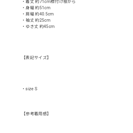
・着丈 約71cm襟付け根から
・身幅 約51cm
・肩幅 約40.5cm
・袖丈 約25cm
・ゆき丈 約45cm
【表記サイズ】
・size S
【参考着用感】