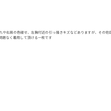
れや右肩の色褪せ、左胸付近の引っ掻きキズなどありますが、その他
問題なく着用して頂ける一枚です