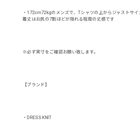
・172cm72kgのメンズで、Tシャツの上からジャスト
着丈はお尻の7割ほどが隠れる程度の丈感です
※必ず実寸をご確認お願い致します。
【ブランド】
・DRESS KNIT