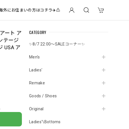
✈️海外にお住まいの方はコチラ✈️⚠️
CATEGORY
プアート ア
ンテージ
✨8/7 22:00～SALEコーナー✨
USA ア
Men's
Ladies'
Remake
Goods / Shoes
Original
e
Ladies'\Bottoms