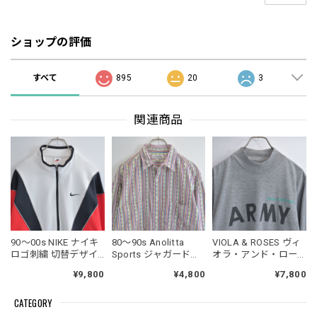
ショップの評価
すべて
895
20
3
関連商品
90～00s NIKE ナイキ
80～90s Anolitta
VIOLA & ROSES ヴィ
ロゴ刺繍 切替デザイ
Sports ジャガード刺
オラ・アンド・ロー
ン トラックジャケッ
繍 デザイン マルチカ
ゼズ U.S.ARMY IPFU
¥9,800
¥4,800
¥7,800
ト ジャージ ヴィンテ
ラー コットン ストラ
リメイクプリント デ
ージ スポーツ スウッ
イプ シャツ ヴィンテ
ザイン ロングスリー
CATEGORY
シュロゴ ビンテージ
ージ 長袖 ビンテージ
ブTシャツ 長袖 ミリ
古着 メンズXLサイズ
古着 メンズL相当
タリー USA メンズL