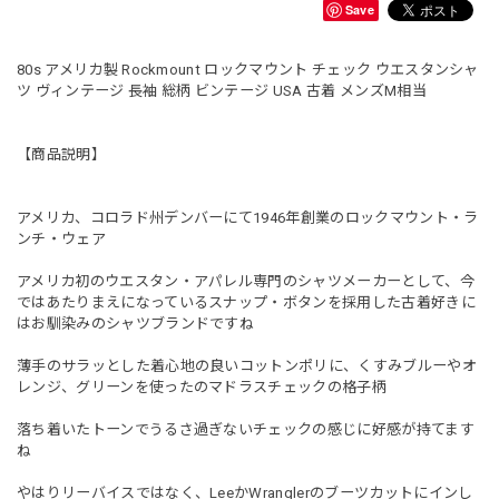
Save
80s アメリカ製 Rockmount ロックマウント チェック ウエスタンシャ
ツ ヴィンテージ 長袖 総柄 ビンテージ USA 古着 メンズM相当
【商品説明】
アメリカ、コロラド州デンバーにて1946年創業のロックマウント・ラ
ンチ・ウェア
アメリカ初のウエスタン・アパレル専門のシャツメーカーとして、今
ではあたりまえになっているスナップ・ボタンを採用した古着好きに
はお馴染みのシャツブランドですね
薄手のサラッとした着心地の良いコットンポリに、くすみブルーやオ
レンジ、グリーンを使ったのマドラスチェックの格子柄
落ち着いたトーンでうるさ過ぎないチェックの感じに好感が持てます
ね
やはりリーバイスではなく、LeeかWranglerのブーツカットにインし