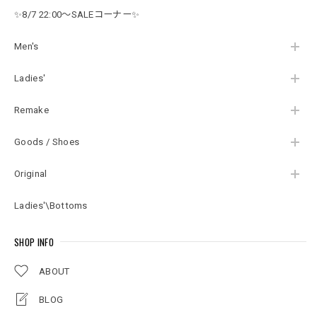
相当
✨8/7 22:00～SALEコーナー✨
Men's
Ladies'
Remake
Goods / Shoes
Original
Ladies'\Bottoms
SHOP INFO
ABOUT
BLOG