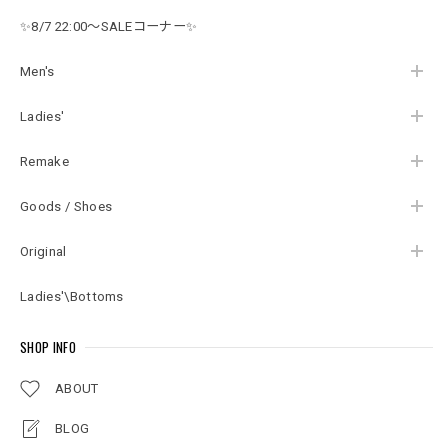
ビンテージ USA アメ
ージ ホワイト 綿パン
ジ 古着 メンズLサイ
リカ古着 メンズW36
ビンテージ ヨーロッ
ズ
✨8/7 22:00～SALEコーナー✨
～37インチ
パ古着 メンズW33イ
ンチ相当
Men's
Ladies'
Remake
Goods / Shoes
Original
Ladies'\Bottoms
SHOP INFO
ABOUT
BLOG