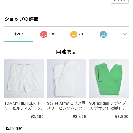
通報する
ショップの評価
すべて
895
20
3
関連商品
TOMMY HILFIGER ト
Soviet Army 旧ソ連軍
90s adidas アディダ
ミーヒルフィガー ク
スリーピングパンツ
ス デサント社製 ロゴ
ラシック チノショー
パジャマパンツ テー
エンブレム刺繍 トラ
¥2,400
¥3,400
¥8,800
ツ ハーフパンツ アメ
パード イージーパン
ックパンツ ジャパン
カジ プレッピー ホワ
ツ ミリタリー ソビエ
ヴィンテージ ビンテ
CATEGORY
イト 白 ヴィンテージ
ト ロシア 白 ヴィンテ
ージ グリーン ジャー