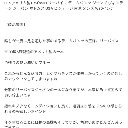
00s アメリカ製 Levi's501 リーバイス デニムパンツ ジーンズ ヴィンテ
ージ ジーパン ボトムス USA ビンテージ 古着 メンズ W30インチ
【商品説明】
誰もが一度は足を通した事のあるデニムパンツの王様、リーバイス
2000年6月製造のアメリカ製の一本
色残りの良い濃いめブルー
これからどんな落ち方、ヒゲやハチノスが出来上がっていくのか楽し
みでワクワクしてしまいますね
分家のリーバイスジャパンの一本になりますが、本家に負けず劣らず
良い佇まいです
擦れキズ少なくコンディションも良く、毛羽立ち感をほんのり感じら
れるのも嬉しいポイント
年を重ねるごとに価格の高騰もそうですが、色濃いめはどんどん減っ
てきてね