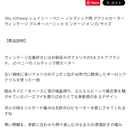
Save
70s JCPenny シェイシー・ペニー ノルディック柄 アクリルセーター
ヴィンテージ プルオーバーニット ビンテージ メンズLサイズ
【商品説明】
ヴィンテージ古着好きにはお馴染みのアメリカの3大ストアブラン
ド、JCペニーのノルディック柄セーター
古い個体に多いアメリカのデュポン社が40年代に開発したオーロンア
クリルを使った一枚
暗めネイビーをベースに雪の結晶柄や、エルエルビーンで最近巷を騒
がせているバーズアイを散りばめたとても季節感のあるデザイン
求心の様なジャガード編みは北欧のロピセーターを感じさせてくれま
すね
寒い時期を、季節に合わせた柄で楽しむのもまたお洒落好きの嗜み