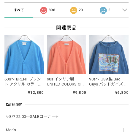
すべて
896
20
3
関連商品
60s～ BRENT ブレン
90s イタリア製
90s～ USA製 Bad
ト アクリル カラーニ
UNITED COLORS OF
Guys バッドガイズ モ
ット Vネック カーデ
BENETTON ユナイテ
ックネック ドロース
¥12,800
¥9,800
¥6,800
ィガン セーター ター
ッドカラーズオブベ
トリング カヌーグラ
コイズブルー ヴィン
ネトン ラムウール V
フィック スウェット
CATEGORY
テージ ビンテージ
ネック ニット カーデ
トレーナー デサント
USA アメリカ古着 メ
ィガン ユーロヴィン
ヴィンテージ ビンテ
ンズLサイズ
テージ ビンテージ ヨ
ージ 古着 メンズXL相
✨8/7 22:00～SALEコーナー✨
ーロッパ古着 メンズ
当
M～相当
Men's