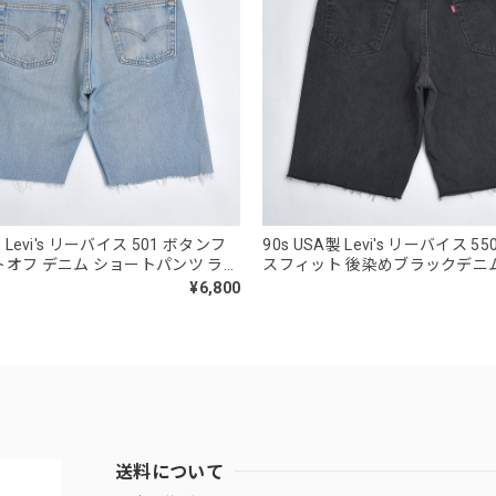
製 Levi's リーバイス 501 ボタンフ
90s USA製 Levi's リーバイス 5
トオフ デニム ショートパンツ ライ
スフィット 後染めブラックデニ
USED ヴィンテージ ビンテージ 古
フハーフパンツ W35インチ相当 U
¥6,800
W30
ンテージ ビンテージ 古着 メンズ
送料について