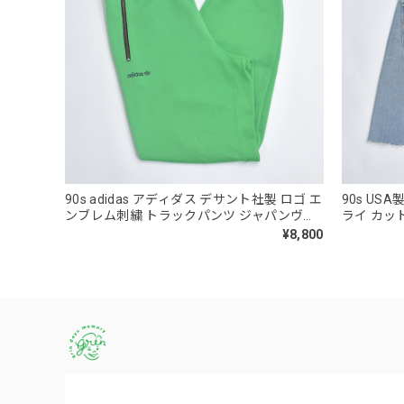
90s adidas アディダス デサント社製 ロゴ エ
90s USA
ンブレム刺繍 トラックパンツ ジャパンヴィ
ライ カッ
ンテージ ビンテージ グリーン ジャージ 古着
トブルー 
¥8,800
メンズLサイズ
着 メンズ 