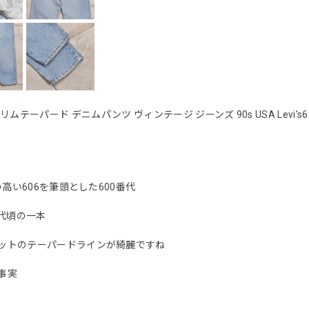
スリムテーパード デニムパンツ ヴィンテージ ジーンズ 90s USA Levi's610
高い606を筆頭とした600番代
代頃の一本
ットのテーパードラインが綺麗ですね
事実