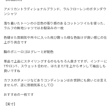
アメリカントラディショナルブランド、ラルフローレンのボタンダウ
ンシャツ
落ち着いたトーンの小豆色の張り感のあるコットンツイルを使った、
ラルフの無地シャツではお馴染みの一枚
色褪せた雰囲気や所々に入った飛び散った様な色抜けが良い感じの仕
上がり具合です
胸のポニーロゴはグレーと好配色
単品で上品にスタイリングするのももちろん良きですが、インナーに
TやロンT、スウェット合わせ、はたまたTを上からオンして袖出しも
良いですね
カフスのダメージなどありコンディションはお世辞にも良いとは言え
ませんが、逆に雰囲気系として◎
おすすめの一枚です
【実寸】