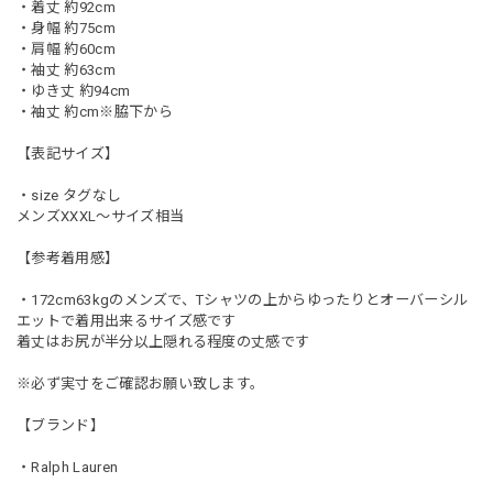
・着丈 約92cm
・身幅 約75cm
・肩幅 約60cm
・袖丈 約63cm
・ゆき丈 約94cm
・袖丈 約cm※脇下から
【表記サイズ】
・size タグなし
メンズXXXL〜サイズ相当
【参考着用感】
・172cm63kgのメンズで、Tシャツの上からゆったりとオーバーシル
エットで着用出来るサイズ感です
着丈はお尻が半分以上隠れる程度の丈感です
※必ず実寸をご確認お願い致します。
【ブランド】
・Ralph Lauren