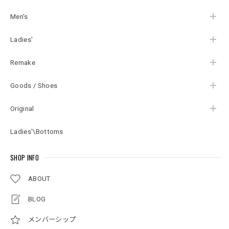
Men's
Ladies'
Remake
Goods / Shoes
Original
Ladies'\Bottoms
SHOP INFO
ABOUT
BLOG
メンバーシップ