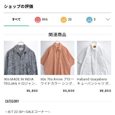
ショップの評価
すべて
896
20
3
関連商品
90s MADE IN INDIA
60s 70s Arrow アロー
Haband Guayabera
TROJAN トロジャン
ワイドカラー シング
キューバンシャツ ポ
ペイズリー 総柄 プリ
ルポケット 半袖 シャ
リエステルコットン
¥6,800
¥6,800
¥8,800
ントデザイン レーヨ
ツ ライトブラウン
混紡 白 刺繍 半袖 ジ
ンシャツ 長袖 ブラッ
USED ヴィンテージ
ップアップ USED ヴ
CATEGORY
ク グレー ヴィンテー
ビンテージ 古着 メン
ィンテージ ビンテー
ジ ビンテージ 古着 メ
ズ XLサイズ相当
ジ 古着 メンズ L相当
ンズLサイズ
✨8/7 22:00～SALEコーナー✨