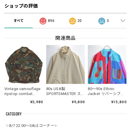
ショップの評価
すべて
896
20
3
関連商品
Vintage camouflage
80s USA製
80～90s Ethnic
ripstop combat
SPORTSMASTER スポ
Jacket リバーシブル
jacket
ーツマスター ドッグ
カラーブロック ステ
¥3,980
¥9,800
¥15,800
イヤー スポーツジャ
ッチ デザイン ボタン
ケット ドリズラー ス
レス ジャケット 民族
CATEGORY
ウィングトップ ベー
衣装 クレイジーパタ
ジュ ダクロン コット
ーン ヴィンテージ ビ
ン ヴィンテージ ビン
ンテージ 古着 メンズ
✨8/7 22:00～SALEコーナー✨
テージ アメリカ古着
L相当