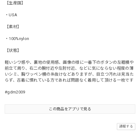
【生産国】
・USA
【素材】
・100%nylon
【状態】
軽いシワ感や、裏地の使用感、画像の様に一番下のボタンの左裾横や
前立て周り、右二の腕付近や左肘付近、などに気にならない程度の薄
いシミ、胸ワッペン横の糸抜けなどありますが、目立つ汚れは見当た
らず、古着に慣れている方であれば問題なく着用して頂ける一枚です
#gdm2009
この商品をアプリで見る
通報する