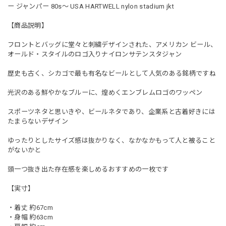
ー ジャンパー 80s〜 USA HARTWELL nylon stadium jkt
【商品説明】
フロントとバッグに堂々と刺繍デザインされた、アメリカン ビール、
オールド・スタイルのロゴ入りナイロンサテンスタジャン
歴史も古く、シカゴで最も有名なビールとして人気のある銘柄ですね
光沢のある鮮やかなブルーに、煌めくエンブレムロゴのワッペン
スポーツネタと思いきや、ビールネタであり、企業系と古着好きには
たまらないデザイン
ゆったりとしたサイズ感は抜かりなく、なかなかもって人と被ること
がないかと
頭一つ抜き出た存在感を楽しめるおすすめの一枚です
【実寸】
・着丈 約67cm
・身幅 約63cm