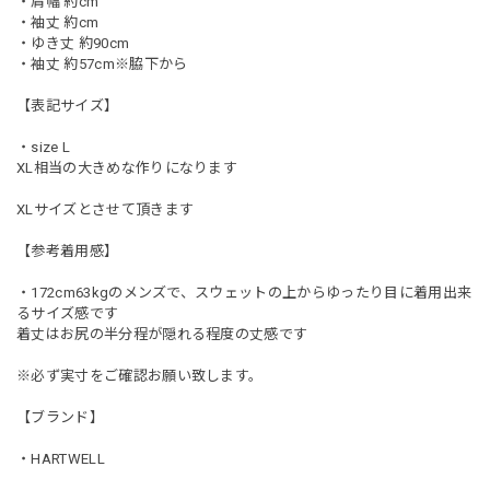
・肩幅 約cm
・袖丈 約cm
・ゆき丈 約90cm
・袖丈 約57cm※脇下から
【表記サイズ】
・size L
XL相当の大きめな作りになります
XLサイズとさせて頂きます
【参考着用感】
・172cm63kgのメンズで、スウェットの上からゆったり目に着用出来
るサイズ感です
着丈はお尻の半分程が隠れる程度の丈感です
※必ず実寸をご確認お願い致します。
【ブランド】
・HARTWELL