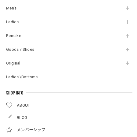
メンズLサイズ
Men's
Ladies'
Remake
Goods / Shoes
Original
Ladies'\Bottoms
SHOP INFO
ABOUT
BLOG
メンバーシップ