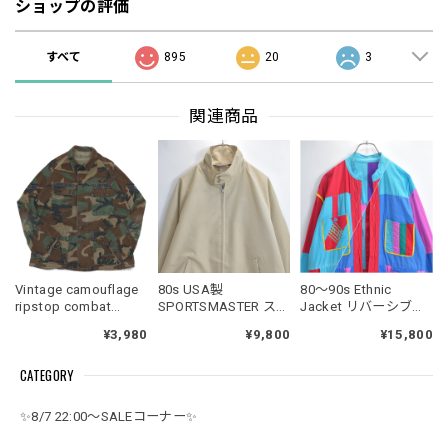
ショップの評価
すべて
895
20
3
関連商品
Vintage camouflage
80s USA製
80～90s Ethnic
ripstop combat
SPORTSMASTER スポ
Jacket リバーシブル
jacket
ーツマスター ドッグ
カラーブロック ステ
¥3,980
¥9,800
¥15,800
イヤー スポーツジャ
ッチ デザイン ボタン
ケット ドリズラー ス
レス ジャケット 民族
CATEGORY
ウィングトップ ベー
衣装 クレイジーパタ
ジュ ダクロン コット
ーン ヴィンテージ ビ
ン ヴィンテージ ビン
ンテージ 古着 メンズ
✨8/7 22:00～SALEコーナー✨
テージ アメリカ古着
L相当
メンズLサイズ