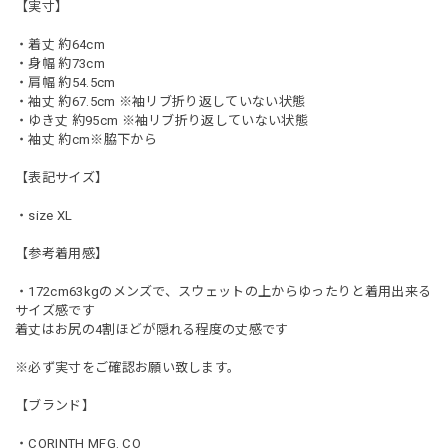
【実寸】
・着丈 約64cm
・身幅 約73cm
・肩幅 約54.5cm
・袖丈 約67.5cm ※袖リブ折り返していない状態
・ゆき丈 約95cm ※袖リブ折り返していない状態
・袖丈 約cm※脇下から
【表記サイズ】
・size XL
【参考着用感】
・172cm63kgのメンズで、スウェットの上からゆったりと着用出来る
サイズ感です
着丈はお尻の4割ほどが隠れる程度の丈感です
※必ず実寸をご確認お願い致します。
【ブランド】
・CORINTH MFG. CO