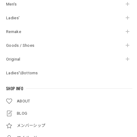
Men's
Ladies'
Remake
Goods / Shoes
Original
Ladies'\Bottoms
SHOP INFO
ABOUT
BLOG
メンバーシップ