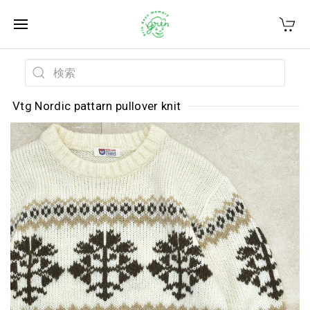
Vtg Nordic pattarn pullover knit