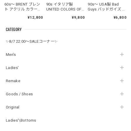
60s～ BRENT ブレン
90s イタリア製
90s～ USA製 Bad
ト アクリル カラーニ
UNITED COLORS OF
Guys バッドガイズ モ
ット Vネック カーデ
BENETTON ユナイテ
ックネック ドロース
¥12,800
¥9,800
¥6,800
ィガン セーター ター
ッドカラーズオブベ
トリング カヌーグラ
コイズブルー ヴィン
ネトン ラムウール V
フィック スウェット
CATEGORY
テージ ビンテージ
ネック ニット カーデ
トレーナー デサント
USA アメリカ古着 メ
ィガン ユーロヴィン
ヴィンテージ ビンテ
ンズLサイズ
テージ ビンテージ ヨ
ージ 古着 メンズXL相
✨8/7 22:00～SALEコーナー✨
ーロッパ古着 メンズ
当
M～相当
Men's
Ladies'
Remake
Goods / Shoes
Original
Ladies'\Bottoms