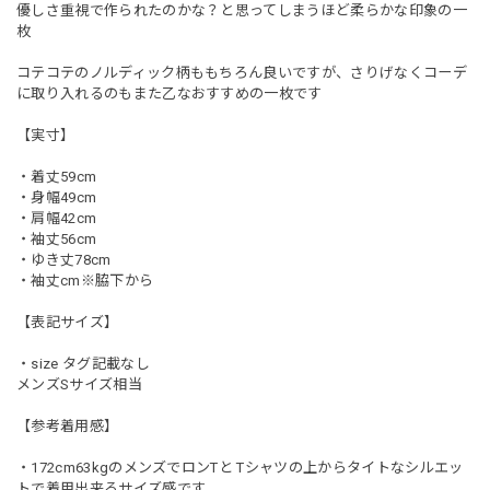
優しさ重視で作られたのかな？と思ってしまうほど柔らかな印象の一
枚
コテコテのノルディック柄ももちろん良いですが、さりげなくコーデ
に取り入れるのもまた乙なおすすめの一枚です
【実寸】
・着丈59cm
・身幅49cm
・肩幅42cm
・袖丈56cm
・ゆき丈78cm
・袖丈cm※脇下から
【表記サイズ】
・size タグ記載なし
メンズSサイズ相当
【参考着用感】
・172cm63kgのメンズでロンTと Tシャツの上からタイトなシルエッ
トで着用出来るサイズ感です