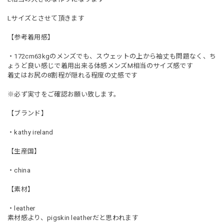
Lサイズとさせて頂きます
【参考着用感】
・172cm63kgのメンズでも、スウェットの上から袖丈も問題なく、ち
ょうど良い感じで着用出来る体感メンズM相当のサイズ感です
着丈はお尻の8割程が隠れる程度の丈感です
※必ず実寸をご確認お願い致します。
【ブランド】
・kathy ireland
【生産国】
・china
【素材】
・leather
素材感より、pigskin leatherだと思われます