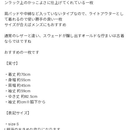
ンラック上のかっこよさに仕上げてくれている一枚
肩パッドや中綿など入っていないタイプなので、ライトアウターとし
て着れるので使い勝手の良い一枚
サイズが合えばメンズにもおすすめ
通常のレザーと違い、スウェードが醸し出すオールドな佇まいは古着
ならではですね
おすすめの一枚です
【実寸】
・着丈 約70cm
・身幅 約55cm
・肩幅 約45cm
・袖丈 約59cm
・ゆき丈 約82.5cm
・袖丈 約cm※脇下から
【表記サイズ】
・size S
L相当の大きめな作りになります