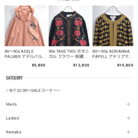
80～90s ADELE
90s TAKE TWO ボタニ
80～90s ADRIANNA
PALMER アデルパル
カル フラワー 刺繍 デ
PAPELL アドリアナパ
マー グラフィックプ
ザイン コットン ジャ
ペル デコレーション
¥9,800
¥12,800
¥19,800
リント デザイン モッ
ケット ブラック 花柄
デザイン ノーカラー
ズコート フーデッド
総柄 ヴィンテージ ビ
シルク ジャケット シ
CATEGORY
ライトアウター オー
ンテージ USA アメリ
ルク ビーズ スパンコ
バーサイズ ヴィンテ
カ古着 レディースXL
ール ヴィンテージ ビ
ージ ビンテージ 古着
サイズ
ンテージ 古着 レディ
✨8/7 22:00～SALEコーナー✨
レディースXXL相当
ースLサイズ
Men's
Ladies'
Remake