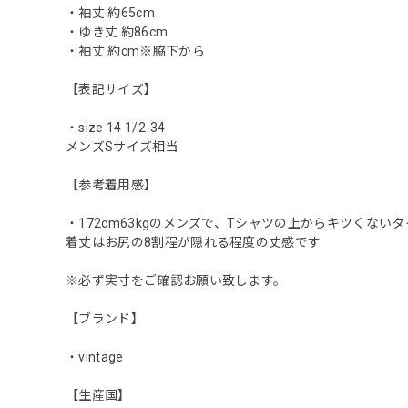
・袖丈 約65cm
・ゆき丈 約86cm
・袖丈 約cm※脇下から
【表記サイズ】
・size 14 1/2-34
メンズSサイズ相当
【参考着用感】
・172cm63kgのメンズで、Tシャツの上からキツくな
着丈はお尻の8割程が隠れる程度の丈感です
※必ず実寸をご確認お願い致します。
【ブランド】
・vintage
【生産国】