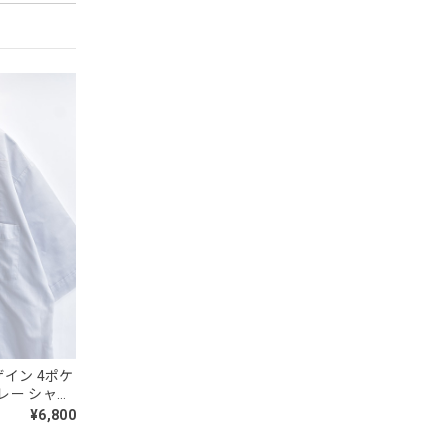
ザイン 4ポケ
レー シャツ
ージ 古着 メ
¥6,800