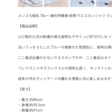
メンズ S相当 70s〜 幾何学模様 総柄 ウエスタンシャツ ヴィンテー
【商品説明】
ひび割れた石の断面の様な独特なデザインに釘付けになっ
淡いうっすらとしたブルーの色褪せた雰囲気に、独特な柄
ここ最近出番の少ないウエスタンですが、ここ最近はタイ
フレアパンツやスラックスとの相性も良く、タックインも
経年が作るヴィンテージの趣をお洒落と共に楽しめるおす
【実寸】
・着丈 約80cm
・身幅 約50.5cm
・肩幅 約41cm