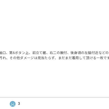
袖口、第6ボタン上、前立て裾、右二の腕付、後身頃の左脇付近など
汚れ、その他ダメージは見当たらず、まだまだ着用して頂ける一枚で
3