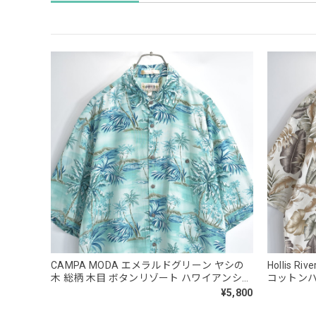
CAMPA MODA エメラルドグリーン ヤシの
Hollis
木 総柄 木目 ボタンリゾート ハワイアンシャ
コットンハ
ツ 半袖 レーヨン USED ヴィンテージ ビンテ
系 リゾー
¥5,800
ージ 古着 メンズ XL相当
古着 メンズ