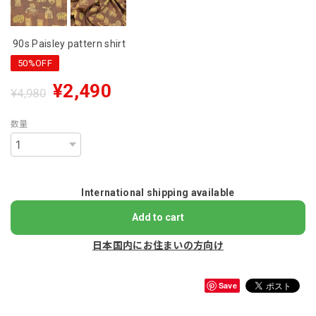
90s Paisley pattern shirt
50%OFF
¥2,490
¥4,980
数量
International shipping available
Add to cart
日本国内にお住まいの方向け
Save