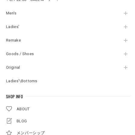
ビンテージ USA アメ
リカ古着 レディース
XL相当
Men's
Ladies'
Remake
Goods / Shoes
Original
Ladies'\Bottoms
SHOP INFO
ABOUT
BLOG
メンバーシップ