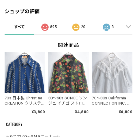
ショップの評価
すべて
895
20
3
関連商品
70s 日本製 Christina
80～90s SONGE ソン
70～80s California
CREATION クリスティ
ジュ イチゴ ストロベ
CONNECTION INC. カ
ーナ スカーフ柄 総柄
リー ボタニカル 総柄
リフォルニアコネク
¥3,800
¥4,800
¥6,800
ポリエステルシャツ
デザイン シアー ロン
ション フリル レース
ブラウス ジャパンヴ
グシャツ ブラウス ジ
スタンドカラー ハイ
CATEGORY
ィンテージ ビンテー
ャパンヴィンテージ
ネック デザイン ブラ
ジ 古着レディースM
ビンテージ 古着 レデ
ウス 半袖シャツ
サイズ
ィースL～XL相当
USED ヴィンテージ
✨8/7 22:00～SALEコーナー✨