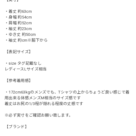
・着丈 約63cm
・身幅 約54cm
・肩幅 約52cm
・袖丈 約23cm
・ゆき丈 約50cm
・袖丈 約cm※脇下から
【表記サイズ】
・size タグ記載なし
レディースLサイズ相当
【参考着用感】
・172cm63kgのメンズでも、Tシャツの上からちょうど良い感じで着
用出来る体感メンズM相当のサイズ感です
着丈はお尻の1/3程が隠れる程度の丈感です
※必ず実寸をご確認お願い致します。
【ブランド】