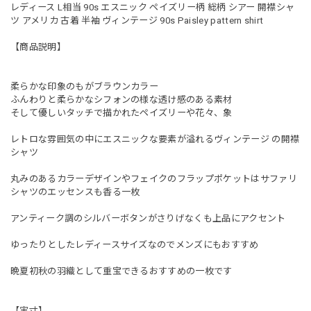
レディース L相当 90s エスニック ペイズリー柄 総柄 シアー 開襟シャ
ツ アメリカ 古着 半袖 ヴィンテージ 90s Paisley pattern shirt
【商品説明】
柔らかな印象のもがブラウンカラー
ふんわりと柔らかなシフォンの様な透け感のある素材
そして優しいタッチで描かれたペイズリーや花々、象
レトロな雰囲気の中にエスニックな要素が溢れるヴィンテージ の開襟
シャツ
丸みのあるカラーデザインやフェイクのフラップポケットはサファリ
シャツのエッセンスも香る一枚
アンティーク調のシルバーボタンがさりげなくも上品にアクセント
ゆったりとしたレディースサイズなのでメンズにもおすすめ
晩夏初秋の羽織として重宝できるおすすめの一枚です
【実寸】