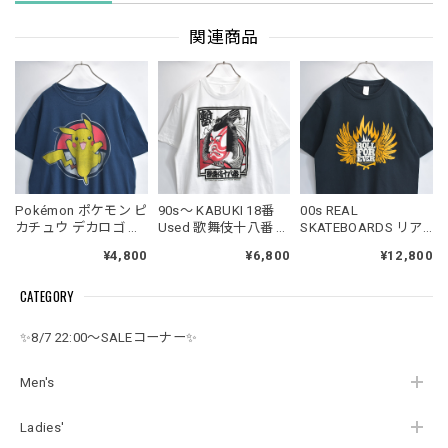
関連商品
Pokémon ポケモン ピ
90s～ KABUKI 18番
00s REAL
カチュウ デカロゴ フ
Used 歌舞伎十八番 市
SKATEBOARDS リア
ロントプリント アニ
川海老蔵 しばらく 隈
ルスケートボード 半
¥4,800
¥6,800
¥12,800
メ キャラクター 半袖
取 グラフィックプリ
袖 Tシャツ クルーネ
Tシャツ ネイビー
ント クルーネック半
ック ROLL FOR EVER
CATEGORY
USED ヴィンテージ
袖Tシャツ ホワイト S
バックプリント ウイ
ビンテージ 古着 メン
サイズ USED ヴィン
ング クロスボーン ス
ズ XLサイズ
テージ ビンテージ 古
ケート USED ヴィン
✨8/7 22:00～SALEコーナー✨
着 メンズ Sサイズ
テージ ビンテージ 古
着 メンズ メンズMサ
イズ相当 ブラック
Men's
Ladies'