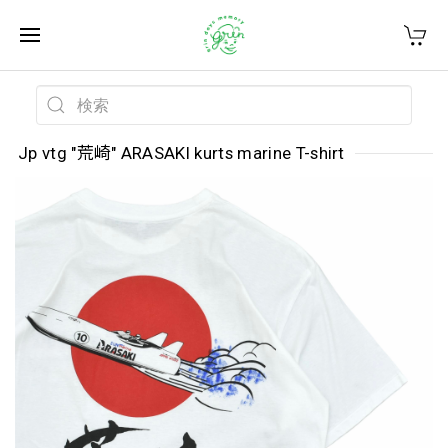
Jp vtg "荒崎" ARASAKI kurts marine T-shirt