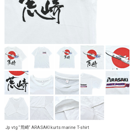
Jp vtg "荒崎" ARASAKI kurts marine T-shirt