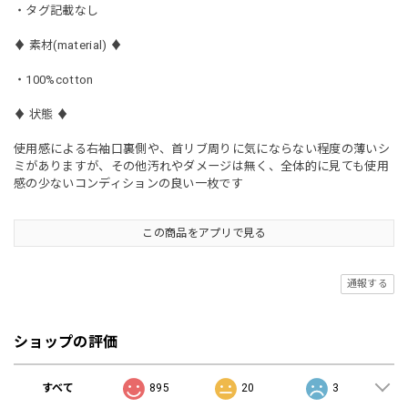
・タグ記載なし
♦︎ 素材(material) ♦︎
・100%cotton
♦︎ 状態 ♦︎
使用感による右袖口裏側や、首リブ周りに気にならない程度の薄いシ
ミがありますが、その他汚れやダメージは無く、全体的に見ても使用
感の少ないコンディションの良い一枚です
この商品をアプリで見る
通報する
ショップの評価
すべて
895
20
3