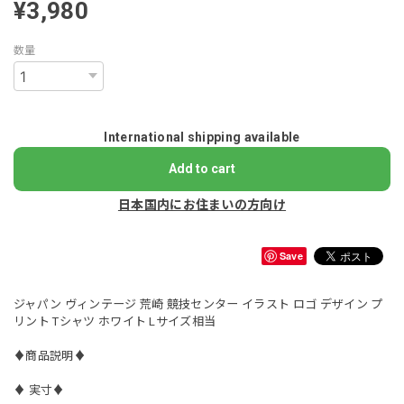
¥3,980
数量
International shipping available
Add to cart
日本国内にお住まいの方向け
Save
ジャパン ヴィンテージ 荒崎 競技センター イラスト ロゴ デザイン プ
リント Tシャツ ホワイト Lサイズ相当
♦︎商品説明♦︎
♦︎ 実寸♦︎