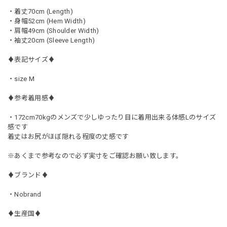
・着丈70cm (Length)
・身幅52cm (Hem Width)
・肩幅49cm (Shoulder Width)
・袖丈20cm (Sleeve Length)
♦︎表記サイズ♦︎
・size M
♦︎参考着用感♦︎
・172cm70kgのメンズで少しゆったり目に着用出来る体感Lのサイズ
感です
着丈はお尻がほぼ隠れる程度の丈感です
※あくまで参考なので必ず実寸をご確認お願い致します。
♦︎ブランド♦︎
・Nobrand
♦︎生産国♦︎