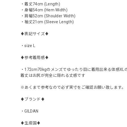
・着丈74cm (Length)
・身幅54cm (Hem Width)
・肩幅52cm (Shoulder Width)
・袖丈21cm (Sleeve Length)
♦︎表記サイズ♦︎
・size L
♦︎参考着用感♦︎
・172cm70kgのメンズでゆったり目に着用出来る体感X
着丈はお尻が完全に隠れる丈感です
※あくまで参考なので必ず実寸をご確認お願い致します。
♦︎ブランド♦︎
・GILDAN
♦︎生産国♦︎