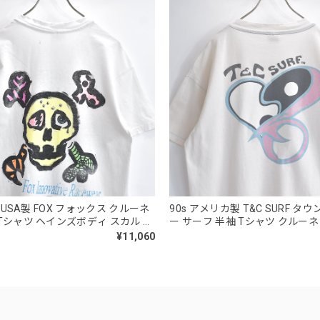
0s USA製 FOX フォックス クルーネ
90s アメリカ製 T&C SURF 
 Tシャツ ヘインズボディ スカル ボ
ー サーフ 半袖 Tシャツ クルー
ュ引用句 グランジ アート ダメージ
チ カスタム 陰陽 ハート バック
¥11,060
ト USED ヴィンテージ ビンテージ
ールドサーフ ステッチ USED 
 M
ビンテージ 古着 メンズ XL相当