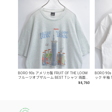
BORO 90s アメリカ製 FRUIT OF THE LOOM
BORO 9
フルーツオブザルーム BEST Tシャツ 両面プ
ック 半袖
リント コミカルイラスト ニューヨーク 霜降
ーン カミ
¥4,760
り アートT USED ヴィンテージ ビンテージ
白 ホワイ
古着 メンズ XL
古着 メンズ