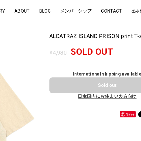
RY
ABOUT
BLOG
メンバーシップ
CONTACT
⚠️
ALCATRAZ ISLAND PRISON print T-s
SOLD OUT
¥4,980
International shipping availabl
Sold out
日本国内にお住まいの方向け
Save