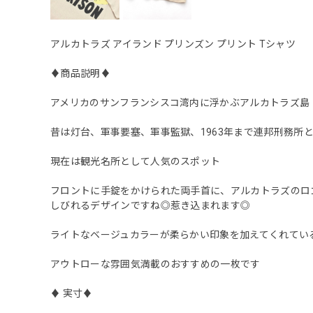
アルカトラズ アイランド プリンズン プリント Tシャツ
♦︎商品説明♦︎
アメリカのサンフランシスコ湾内に浮かぶアルカトラズ島
昔は灯台、軍事要塞、軍事監獄、1963年まで連邦刑務所
現在は観光名所として人気のスポット
フロントに手錠をかけられた両手首に、アルカトラズのロ
しびれるデザインですね◎惹き込まれます◎
ライトなベージュカラーが柔らかい印象を加えてくれてい
アウトローな雰囲気満載のおすすめの一枚です
♦︎ 実寸♦︎