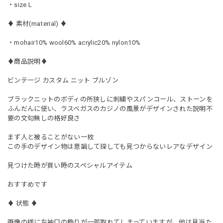
・size L
♦︎ 素材(material) ♦︎
・mohair10% wool60% acrylic20% nylon10%
♦︎商品説明♦︎
ビンテージ カスタム ニット ブルゾン
ブラックニットのボディの所狭しに刺繍やスパンコール、ストーンを
ふんだんに使い、ラスベガスのカジノの風景がデザインされた説明不
要の文句無しの格好良さ
まず人と被ることがない一枚
この手のデザイン物は意識して探しても見つからないレアなデザイン
見つけた時が買い時のスペシャルアイテム
おすすめです
♦︎ 状態 ♦︎
画像の様に左袖口の飾りが一部取れてしまっていますが、他は見当た