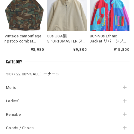
Vintage camouflage
80s USA製
80～90s Ethnic
ripstop combat
SPORTSMASTER スポ
Jacket リバーシブル
jacket
ーツマスター ドッグ
カラーブロック ステ
¥3,980
¥9,800
¥15,800
イヤー スポーツジャ
ッチ デザイン ボタン
ケット ドリズラー ス
レス ジャケット 民族
CATEGORY
ウィングトップ ベー
衣装 クレイジーパタ
ジュ ダクロン コット
ーン ヴィンテージ ビ
ン ヴィンテージ ビン
ンテージ 古着 メンズ
✨8/7 22:00～SALEコーナー✨
テージ アメリカ古着
L相当
メンズLサイズ
Men's
Ladies'
Remake
Goods / Shoes