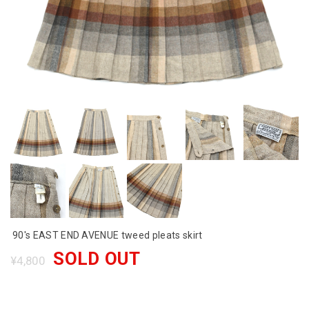
90's EAST END AVENUE tweed pleats skirt
SOLD OUT
¥4,800