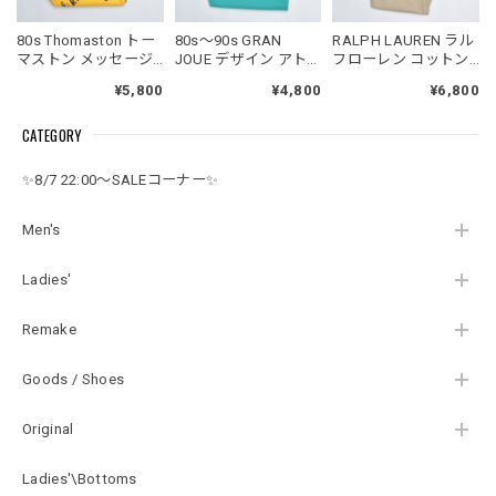
80s Thomaston トー
80s～90s GRAN
RALPH LAUREN ラル
マストン メッセージ
JOUE デザイン アト
フローレン コットン
総柄 プリント デザイ
リエ ジョイ 2タック
チノパン ストライプ
¥5,800
¥4,800
¥6,800
ン コーデュロイ テー
ハイウエスト スラッ
リングベルト付属 ス
パードパンツ ボトム
クス 裏地付き パンツ
トレートシルエット
CATEGORY
ス 細コール パズル ジ
ターコイズ ジャパン
ベージュ USED ヴィ
ャパンヴィンテージ
ヴィンテージ ビンテ
ンテージ ビンテージ
ビンテージ 古着 レデ
ージ 古着 レディース
古着 レディース
✨8/7 22:00～SALEコーナー✨
ィースW66～73cm
W67cm
W79cm
Men's
Ladies'
Remake
Goods / Shoes
Original
Ladies'\Bottoms