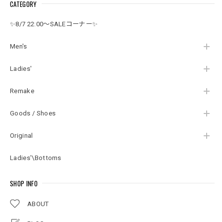
CATEGORY
ィンテージ ミドルゲ
ィガン モード ジャパ
ャパンヴィンテージ
ージ ビンテージ 古着
ンヴィンテージ ビン
ビンテージ 古着 レデ
レディース相当
テージ 古着 レディー
ィースM～L相当
✨8/7 22:00～SALEコーナー✨
スM相当
Men's
Ladies'
Remake
Goods / Shoes
Original
Ladies'\Bottoms
SHOP INFO
ABOUT