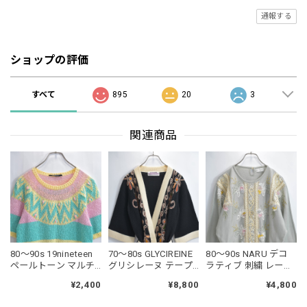
通報する
ショップの評価
すべて
895
20
3
関連商品
80～90s 19nineteen
70～80s GLYCIREINE
80～90s NARU デコ
ペールトーン マルチ
グリシレーヌ テープ
ラティブ 刺繍 レース
カラー ボーダー パタ
刺繍 デザイン 和モダ
デコレーションデザ
¥2,400
¥8,800
¥4,800
ーン サマーニット 半
ン ガウン ニットカー
イン ドルマンスリー
袖 パステルカラー ヴ
ディガン 羽織 コーデ
ブ サマーセーター ジ