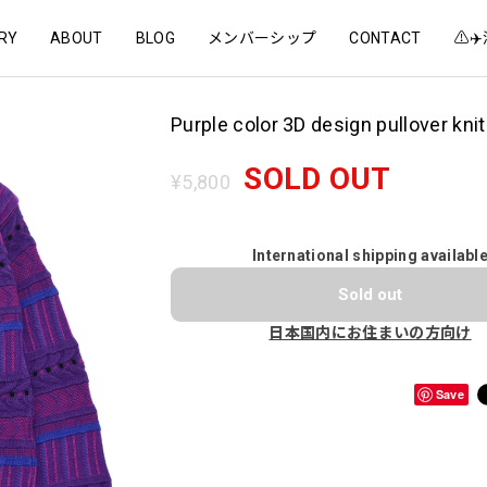
RY
ABOUT
BLOG
メンバーシップ
CONTACT
⚠️
Purple color 3D design pullover knit
SOLD OUT
¥5,800
International shipping availabl
Sold out
日本国内にお住まいの方向け
Save