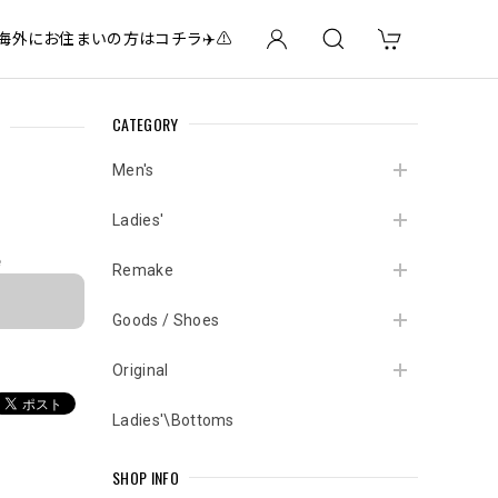
✈️海外にお住まいの方はコチラ✈️⚠️
CATEGORY
Men's
Ladies'
e
Remake
Goods / Shoes
Original
Ladies'\Bottoms
SHOP INFO