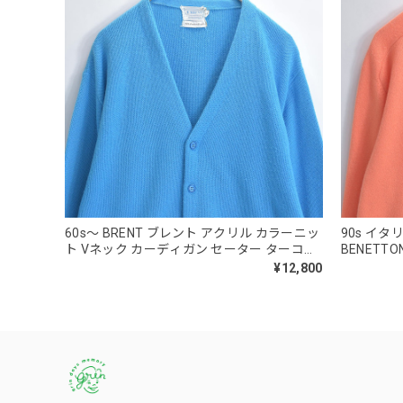
60s～ BRENT ブレント アクリル カラーニッ
90s イタリ
ト Vネック カーディガン セーター ターコイ
BENET
ズブルー ヴィンテージ ビンテージ USA アメ
トン ラム
¥12,800
リカ古着 メンズLサイズ
ン ユーロ
パ古着 メ