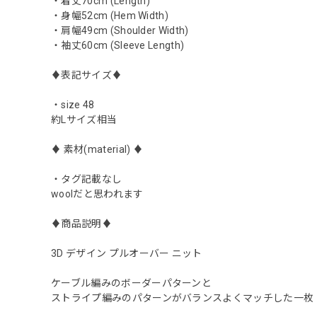
・着丈70cm (Length)
・身幅52cm (Hem Width)
・肩幅49cm (Shoulder Width)
・袖丈60cm (Sleeve Length)
♦︎表記サイズ♦︎
・size 48
約Lサイズ相当
♦︎ 素材(material) ♦︎
・タグ記載なし
woolだと思われます
♦︎商品説明♦︎
3D デザイン プルオーバー ニット
ケーブル編みのボーダーパターンと
ストライプ編みのパターンがバランスよくマッチした一枚