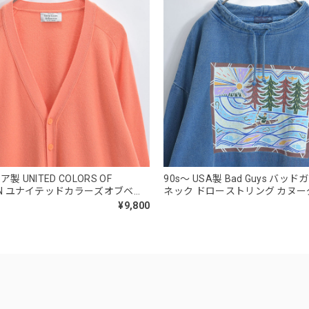
ア製 UNITED COLORS OF
90s～ USA製 Bad Guys バッ
TON ユナイテッドカラーズオブベネ
ネック ドローストリング カヌ
ウール Vネック ニット カーディガ
ク スウェット トレーナー デサ
¥9,800
ヴィンテージ ビンテージ ヨーロッ
ージ ビンテージ 古着 メンズXL
ンズM～相当