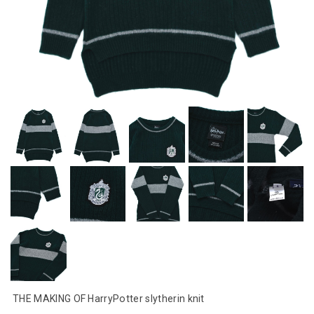
THE MAKING OF HarryPotter slytherin knit