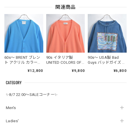
関連商品
60s～ BRENT ブレン
90s イタリア製
90s～ USA製 Bad
ト アクリル カラーニ
UNITED COLORS OF
Guys バッドガイズ モ
ット Vネック カーデ
BENETTON ユナイテ
ックネック ドロース
¥12,800
¥9,800
¥6,800
ィガン セーター ター
ッドカラーズオブベ
トリング カヌーグラ
コイズブルー ヴィン
ネトン ラムウール V
フィック スウェット
CATEGORY
テージ ビンテージ
ネック ニット カーデ
トレーナー デサント
USA アメリカ古着 メ
ィガン ユーロヴィン
ヴィンテージ ビンテ
ンズLサイズ
テージ ビンテージ ヨ
ージ 古着 メンズXL相
✨8/7 22:00～SALEコーナー✨
ーロッパ古着 メンズ
当
M～相当
Men's
Ladies'