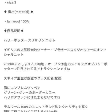
・size S
♦︎ 素材(material) ♦︎
・lamwool 100%
♦︎商品説明♦︎
ハリーポッター スリザリン ニット
イギリスの人気観光地ワーナー・ブラザーススタジオツアーのオフィ
シャルニット
2023年にとしまえんの跡地にオープン予定のメイキングオブハリーポ
ッターで注目されてるアトラクションですね
スネイプ生生が寮監のクラス別名 蛇寮
胸にエンブレムワッペン
グリーン×グレーのボーダーカラー
ハリポタファンにはたまらないですね
ラムウール100%のスコットランド製とクオリティも高く
現地に行かないと手に入らない一枚