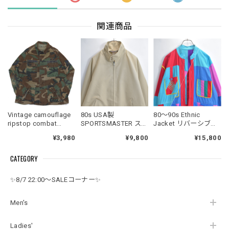
関連商品
Vintage camouflage
80s USA製
80～90s Ethnic
ripstop combat
SPORTSMASTER スポ
Jacket リバーシブル
jacket
ーツマスター ドッグ
カラーブロック ステ
¥3,980
¥9,800
¥15,800
イヤー スポーツジャ
ッチ デザイン ボタン
ケット ドリズラー ス
レス ジャケット 民族
CATEGORY
ウィングトップ ベー
衣装 クレイジーパタ
ジュ ダクロン コット
ーン ヴィンテージ ビ
ン ヴィンテージ ビン
ンテージ 古着 メンズ
✨8/7 22:00～SALEコーナー✨
テージ アメリカ古着
L相当
メンズLサイズ
Men's
Ladies'