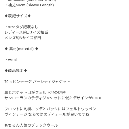
・袖丈58cm (Sleeve Length)
♦︎表記サイズ♦︎
・sizeタグ記載なし
レディース約Lサイズ相当
メンズ約Sサイズ相当
♦︎ 素材(material) ♦︎
・wool
♦︎商品説明♦︎
70's ビンテージ バーシティジャケット
肩とポケット口がフェルト地の切替
サンローランのテディジャケットに似たデザインがGOOD
フロントに刺繍、ソデとバックにはフェルトワッペン
ヴィンテージ ならではのディテールが良いですね
もちろん人気のブラックウール