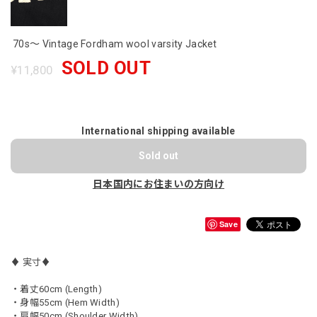
70s〜 Vintage Fordham wool varsity Jacket
SOLD OUT
¥11,800
International shipping available
Sold out
日本国内にお住まいの方向け
Save
♦︎ 実寸♦︎
・着丈60cm (Length)
・身幅55cm (Hem Width)
・肩幅50cm (Shoulder Width)