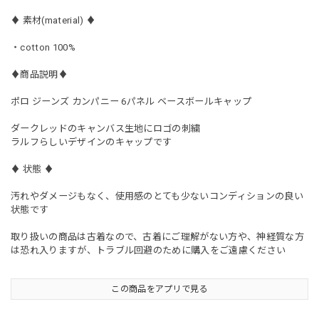
♦︎ 素材(material) ♦︎
・cotton 100%
♦︎商品説明♦︎
ポロ ジーンズ カンパニー 6パネル ベースボールキャップ
ダークレッドのキャンバス生地にロゴの刺繍
ラルフらしいデザインのキャップです
♦︎ 状態 ♦︎
汚れやダメージもなく、使用感のとても少ないコンディションの良い
状態です
取り扱いの商品は古着なので、古着にご理解がない方や、神経質な方
は恐れ入りますが、トラブル回避のために購入をご遠慮ください
この商品をアプリで見る