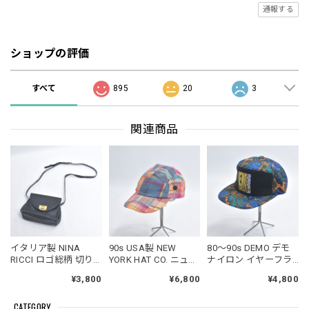
通報する
ショップの評価
すべて
895
20
3
関連商品
イタリア製 NINA
90s USA製 NEW
80～90s DEMO デモ
RICCI ロゴ総柄 切り
YORK HAT CO. ニュー
ナイロン イヤーフラ
替えデザイン レザー
ヨークハット パッチ
ップ 切替 総柄 刺繍
¥3,800
¥6,800
¥4,800
バックル ショルダー
ワーク マドラスチェ
キャップ レトロ ヴィ
バッグ ヴィンテージ
ック キャップ キャン
ンテージ ビンテージ
CATEGORY
フラップ 本革 カバン
プキャップ ジェット
古着 ユニセックスデ