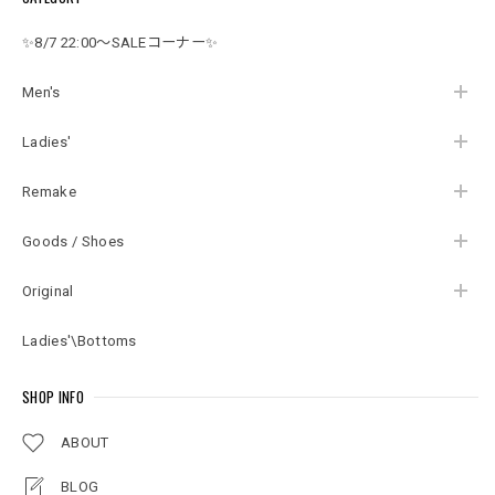
ブラック ゴールド 保
キャップ ヴィンテー
ザイン
存袋付き ビンテージ
ジ ビンテージ アメリ
✨8/7 22:00～SALEコーナー✨
USA アメリカ古着
カ古着 ユニセックス
デザイン
Men's
Ladies'
Remake
Goods / Shoes
Original
Ladies'\Bottoms
SHOP INFO
ABOUT
BLOG