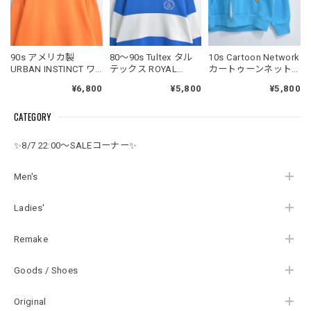
90s アメリカ製
80～90s Tultex タル
10s Cartoon Network
URBAN INSTINCT ワ
テックス ROYAL
カートゥーンネット
イドシルエット クル
HAWAIIAN BEACH
ワーク アドベンチャ
¥6,800
¥5,800
¥5,800
ーネック トレーナー
CLUB 刺繍 カラーブ
ータイム キャラクタ
Vガゼット ショート丈
ロック デザイン スウ
ー フィン 耳付き フー
CATEGORY
スウェット ヴィンテ
ェット トレーナー ヴ
ディー トロンプルイ
ージ ビンテージ USA
ィンテージ ビンテー
ユ パーカー ジェイク
古着 ユニセックスデ
ジ USA アメリカ古着
スカイブルー ヴィン
✨8/7 22:00～SALEコーナー✨
ザイン
メンズS
テージ ビンテージ
USA アメリカ古着 メ
ンズMサイズ
Men's
Ladies'
Remake
Goods / Shoes
Original