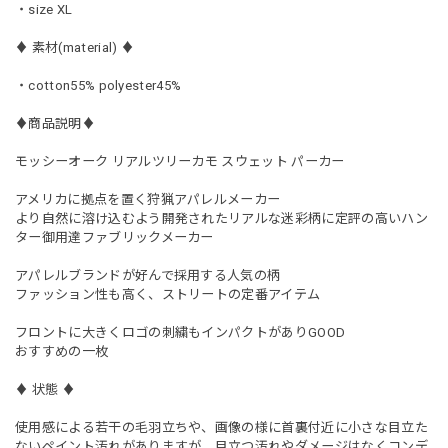
・size XL
♦︎ 素材(material) ♦︎
・cotton55% polyester45%
♦︎商品説明♦︎
モッシーオーク リアルツリーカモ スウェット パーカー
アメリカに拠点を置く狩猟アパレルメーカー
より自然に溶け込むよう開発されたリアルな迷彩柄に定評の高いハン
ター御用達ファブリックメーカー
アパレルブランドが好んで採用する人気の柄
ファッション性も高く、ストリートの定番アイテム
フロントに大きくロゴの刺繍もインパクトがありGOOD
おすすめの一枚
♦︎ 状態 ♦︎
使用感による若干の毛羽立ちや、画像の様に首裏付近に小さな目立た
ないペイント汚れがありますが、目立つ汚れやダメージはなくコンデ