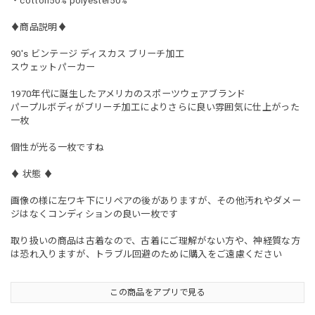
・cotton50% polyester50%
♦︎商品説明♦︎
90's ビンテージ ディスカス ブリーチ加工
スウェットパーカー
1970年代に誕生したアメリカのスポーツウェアブランド
パープルボディがブリーチ加工によりさらに良い雰囲気に仕上がった
一枚
個性が光る一枚ですね
♦︎ 状態 ♦︎
画像の様に左ワキ下にリペアの後がありますが、その他汚れやダメー
ジはなくコンディションの良い一枚です
取り扱いの商品は古着なので、古着にご理解がない方や、神経質な方
は恐れ入りますが、トラブル回避のために購入をご遠慮ください
この商品をアプリで見る