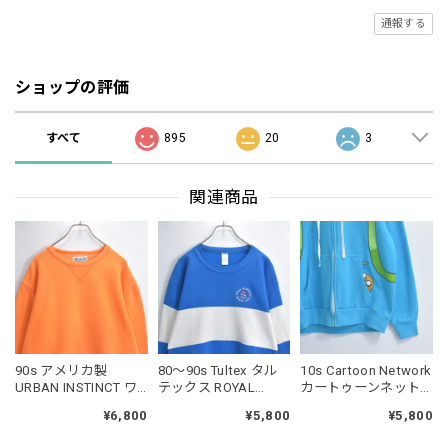
通報する
ショップの評価
すべて
895
20
3
関連商品
90s アメリカ製
80～90s Tultex タル
10s Cartoon Network
URBAN INSTINCT ワ
テックス ROYAL
カートゥーンネット
イドシルエット クル
HAWAIIAN BEACH
ワーク アドベンチャ
¥6,800
¥5,800
¥5,800
ーネック トレーナー
CLUB 刺繍 カラーブ
ータイム キャラクタ
Vガゼット ショート丈
ロック デザイン スウ
ー フィン 耳付き フー