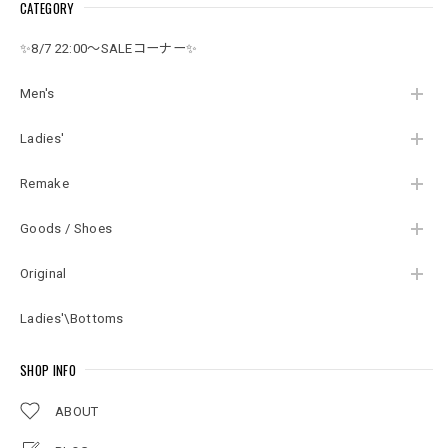
CATEGORY
スウェット ヴィンテ
ェット トレーナー ヴ
ディー トロンプルイ
ージ ビンテージ USA
ィンテージ ビンテー
ユ パーカー ジェイク
古着 ユニセックスデ
ジ USA アメリカ古着
スカイブルー ヴィン
✨8/7 22:00～SALEコーナー✨
ザイン
メンズS
テージ ビンテージ
USA アメリカ古着 メ
ンズMサイズ
Men's
Ladies'
Remake
Goods / Shoes
Original
Ladies'\Bottoms
SHOP INFO
ABOUT