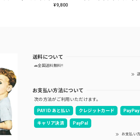
ウィングトップ ベージュ ダクロン
ケット 民族衣装 クレイジーパタ
¥9,800
ヴィンテージ ビンテージ アメリカ
テージ ビンテージ 古着 メンズL
ズLサイズ
送料について
🚗全国送料無料!!
送
お支払い方法について
次の方法がご利用いただけます。
PAY ID あと払い
クレジットカード
PayPay
キャリア決済
PayPal
お支払い