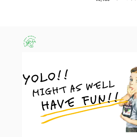
ズラー ス
コットン 
古着 メン