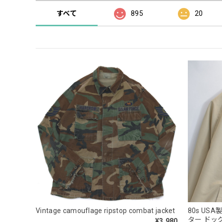
すべて
895
20
Vintage camouflage ripstop combat jacket
80s US
ター ドッ
¥3,980