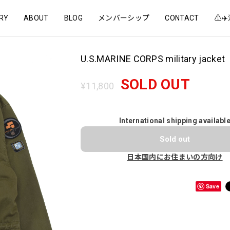
RY
ABOUT
BLOG
メンバーシップ
CONTACT
⚠️
U.S.MARINE CORPS military jacket
SOLD OUT
¥11,800
International shipping availabl
Sold out
日本国内にお住まいの方向け
Save