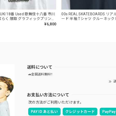
BUKI 18番 Used 歌舞伎十八番 市川
00s REAL SKATEBOARDS 
ばらく 隈取 グラフィックプリント
ード 半袖 Tシャツ クルーネック RO
ク半袖Tシャツ ホワイト Sサイズ
EVER バックプリント ウイング
¥6,800
ヴィンテージ ビンテージ 古着 メンズ
ン スケート USED ヴィンテージ
古着 メンズ メンズMサイズ相当
送料について
🚗全国送料無料!!
送
お支払い方法について
次の方法がご利用いただけます。
PAY ID あと払い
クレジットカード
PayPay