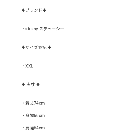
♦︎ブランド♦︎
・stussy ステューシー
♦︎サイズ表記 ♦︎
・XXL
♦︎ 実寸 ♦︎
・着丈74cm
・身幅66cm
・肩幅64cm