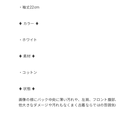
・袖丈22cm
♦︎ カラー ♦︎
・ホワイト
♦︎ 素材 ♦︎
・コットン
♦︎ 状態 ♦︎
画像の様にバック中央に薄い汚れや、左肩、フロント腹部
他大きなダメージや汚れもなくまく古着ならではの雰囲気