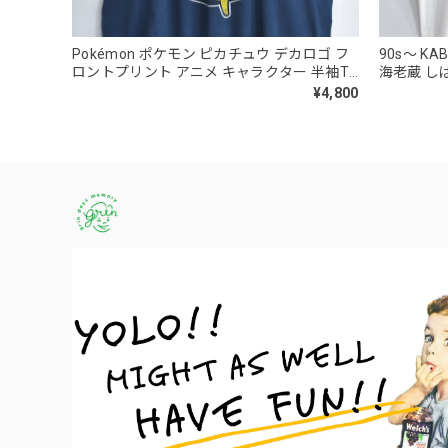
Pokémon ポケモン ピカチュウ デカロゴ フ
90s～ KA
ロントプリント アニメ キャラクター 半袖T
海老蔵 し
シャツ ネイビー USED ヴィンテージ ビンテ
クルーネッ
¥4,800
ージ 古着 メンズ XLサイズ
USED 
Sサイズ