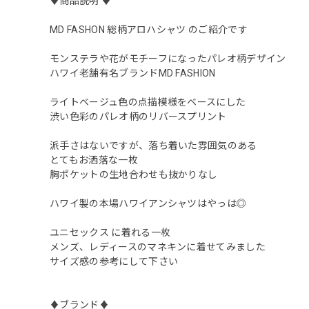
♦︎商品説明 ♦︎
MD FASHON 総柄アロハシャツ のご紹介です
モンステラや花がモチーフになったパレオ柄デザイン
ハワイ老舗有名ブランドMD FASHION
ライトベージュ色の点描模様をベースにした
渋い色彩のパレオ柄のリバースプリント
派手さはないですが、落ち着いた雰囲気のある
とてもお洒落な一枚
胸ポケットの生地合わせも抜かりなし
ハワイ製の本場ハワイアンシャツはやっは◎
ユニセックス に着れる一枚
メンズ、レディースのマネキンに着せてみました
サイズ感の参考にして下さい
♦︎ブランド♦︎