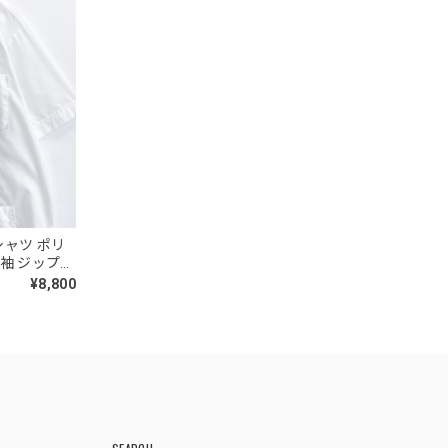
ンシャツ ポリ
半袖 ジップア
ージ 古着 メ
¥8,800