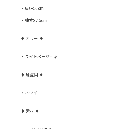
・肩幅56cm
・袖丈27.5cm
♦︎ カラー ♦︎
・ライトベージュ系
♦︎ 原産国 ♦︎
・ハワイ
♦︎ 素材 ♦︎