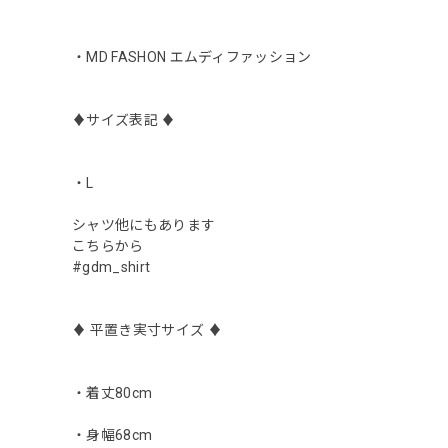
・MD FASHON エムディファッション
♦︎サイズ表記 ♦︎
・L
シャツ他にもあります
こちらから
#gdm_shirt
♦︎ 平置き実寸サイズ ♦︎
・着丈80cm
・身幅68cm