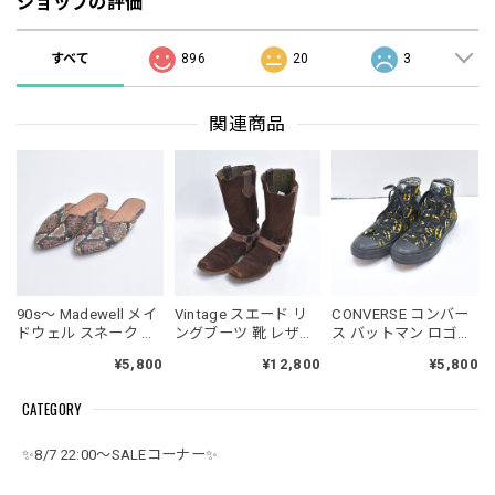
ショップの評価
すべて
896
20
3
関連商品
90s～ Madewell メイ
Vintage スエード リ
CONVERSE コンバー
ドウェル スネーク デ
ングブーツ 靴 レザー
ス バットマン ロゴ総
ザイン エンボスレザ
切替 本革 ヴィンテー
柄 復刻 ALLSTAR HI
¥5,800
¥12,800
¥5,800
ー ミュール ヴィンテ
ジ ハーネスブーツ ダ
オールスター ハイカ
ージ 総柄 フラットヒ
ークブラウン ビンテ
ット スニーカー 靴 シ
CATEGORY
ール サンダル ビンテ
ージ 古着 メンズ
ューズ ヴィンテージ
ージ 古着
28cm相当
ブラック イエロー ビ
ンテージ USA アメリ
✨8/7 22:00～SALEコーナー✨
カ古着 レディース
23.5cm相当