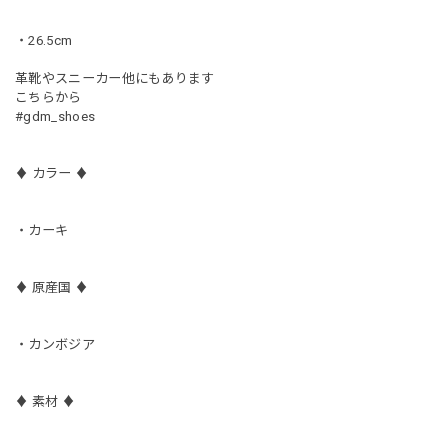
・26.5cm
革靴やスニーカー他にもあります
こちらから
#gdm_shoes
♦︎ カラー ♦︎
・カーキ
♦︎ 原産国 ♦︎
・カンボジア
♦︎ 素材 ♦︎