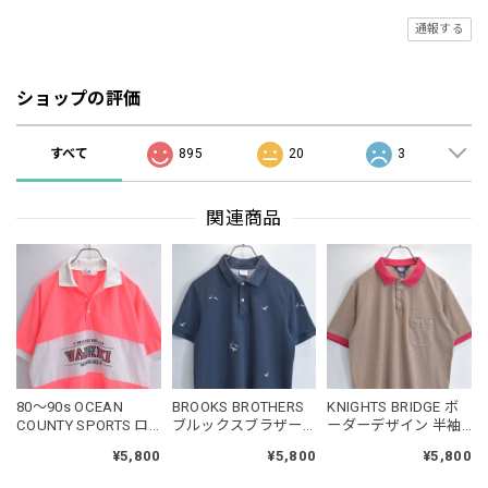
通報する
ショップの評価
すべて
895
20
3
関連商品
80～90s OCEAN
BROOKS BROTHERS
KNIGHTS BRIDGE ボ
COUNTY SPORTS ロ
ブルックスブラザー
ーダーデザイン 半袖
ゴプリント バイカラ
ズ カモメ刺繍 デザイ
ポロシャツ レトロ ク
¥5,800
¥5,800
¥5,800
ー ポロシャツ プルオ
ン 鹿の子 ポロシャツ
ラシックスタイル
ーバー ワイキキ
スリムフィット 半袖
USED ヴィンテージ