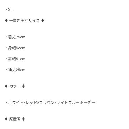
・XL
♦︎ 平置き実寸サイズ ♦︎
・着丈75cm
・身幅62cm
・肩幅51cm
・袖丈25cm
♦︎ カラー ♦︎
・ホワイト×レッド×ブラウン×ライトブルーボーダー
♦︎ 原産国 ♦︎