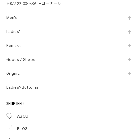
ンズLサイズ
✨8/7 22:00～SALEコーナー✨
Men's
Ladies'
Remake
Goods / Shoes
Original
Ladies'\Bottoms
SHOP INFO
ABOUT
BLOG