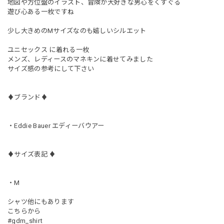
地図や方位盤のイラスト、冒険が大好きな男心をくすぐる
遊び心ある一枚ですね
少し大きめのMサイズなのも嬉しいシルエット
ユニセックス に着れる一枚
メンズ、レディースのマネキンに着せてみました
サイズ感の参考にして下さい
♦︎ブランド♦︎
・Eddie Bauer エディーバウアー
♦︎サイズ表記 ♦︎
・M
シャツ他にもあります
こちらから
#gdm_shirt