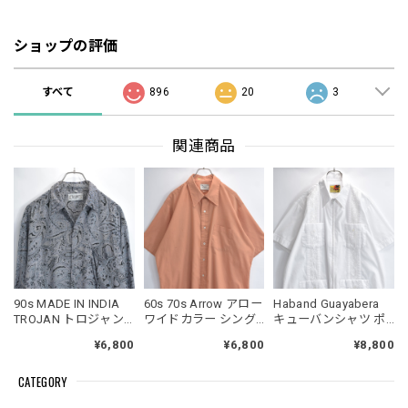
ショップの評価
すべて
896
20
3
関連商品
90s MADE IN INDIA
60s 70s Arrow アロー
Haband Guayabera
TROJAN トロジャン
ワイドカラー シング
キューバンシャツ ポ
ペイズリー 総柄 プリ
ルポケット 半袖 シャ
リエステルコットン
¥6,800
¥6,800
¥8,800
ントデザイン レーヨ
ツ ライトブラウン
混紡 白 刺繍 半袖 ジ
ンシャツ 長袖 ブラッ
USED ヴィンテージ
ップアップ USED ヴ
CATEGORY
ク グレー ヴィンテー
ビンテージ 古着 メン
ィンテージ ビンテー
ジ ビンテージ 古着 メ
ズ XLサイズ相当
ジ 古着 メンズ L相当