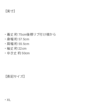
【実寸】
・着丈 約 75cm後襟リブ付け根から
・身幅 約 57.5cm
・肩幅 約 55.5cm
・袖丈 約 22cm
・ゆき丈 約 50cm
【表記サイズ】
・XL