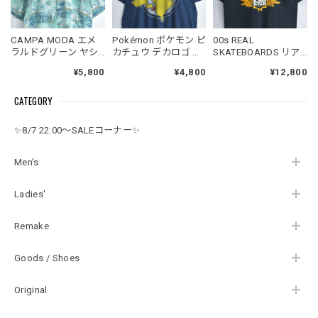
CAMPA MODA エメ
Pokémon ポケモン ピ
00s REAL
ラルドグリーン ヤシ
カチュウ デカロゴ フ
SKATEBOARDS リア
の木 総柄 木目 ボタン
ロントプリント アニ
ルスケートボード 半
¥5,800
¥4,800
¥12,800
リゾート ハワイアン
メ キャラクター 半袖
袖 Tシャツ クルーネ
シャツ 半袖 レーヨン
Tシャツ ネイビー
ック ROLL FOR EVER
CATEGORY
USED ヴィンテージ
USED ヴィンテージ
バックプリント ウイ
ビンテージ 古着 メン
ビンテージ 古着 メン
ング クロスボーン ス
ズ XL相当
ズ XLサイズ
ケート USED ヴィン
✨8/7 22:00～SALEコーナー✨
テージ ビンテージ 古
着 メンズ メンズMサ
イズ相当 ブラック
Men's
Ladies'
Remake
Goods / Shoes
Original