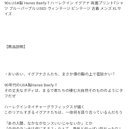
90s USA製 Hanes Beefy-T ハーレクイン イグアナ 両面プリントTシャ
ツ ブルーパープル USED ヴィンテージ ビンテージ 古着 メンズ XLサ
イズ
【商品説明】
・おいおい、イグアナさんたち、まさか僕の胸の上で密談かい？
90年代のUSA製Hanes Beefy-T
その丈夫なボディは、まるで君たちの棲む大自然そのもののようにタ
フだぜ
ハーレクインネイチャーグラフィックスが描く
このリアルすぎるイグアナたちは、一体何を語り合っているんだろう
「あの人間、なかなかセンスいいじゃないか」とか
「今日のランチは何にする？」なんて、意外と俗っぽい話だったりし