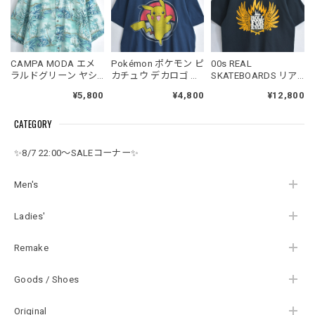
CAMPA MODA エメ
Pokémon ポケモン ピ
00s REAL
ラルドグリーン ヤシ
カチュウ デカロゴ フ
SKATEBOARDS リア
の木 総柄 木目 ボタン
ロントプリント アニ
ルスケートボード 半
¥5,800
¥4,800
¥12,800
リゾート ハワイアン
メ キャラクター 半袖
袖 Tシャツ クルーネ
シャツ 半袖 レーヨン
Tシャツ ネイビー
ック ROLL FOR EVER
CATEGORY
USED ヴィンテージ
USED ヴィンテージ
バックプリント ウイ
ビンテージ 古着 メン
ビンテージ 古着 メン
ング クロスボーン ス
ズ XL相当
ズ XLサイズ
ケート USED ヴィン
✨8/7 22:00～SALEコーナー✨
テージ ビンテージ 古
着 メンズ メンズMサ
イズ相当 ブラック
Men's
Ladies'
Remake
Goods / Shoes
Original