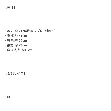
【実寸】
・着丈 約 71cm後襟リブ付け根から
・身幅 約 61cm
・肩幅 約 59cm
・袖丈 約 22cm
・ゆき丈 約 50.5cm
【表記サイズ】
・XL