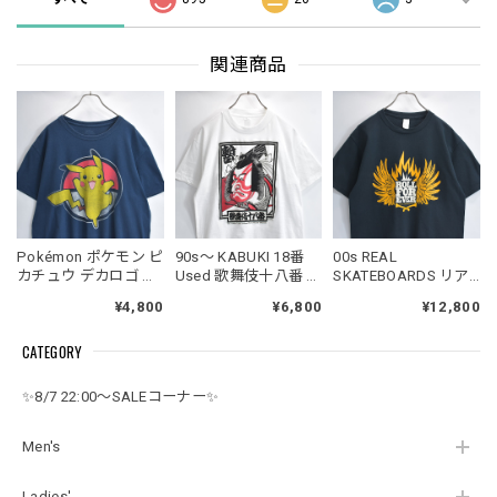
関連商品
Pokémon ポケモン ピ
90s～ KABUKI 18番
00s REAL
カチュウ デカロゴ フ
Used 歌舞伎十八番 市
SKATEBOARDS リア
ロントプリント アニ
川海老蔵 しばらく 隈
ルスケートボード 半
¥4,800
¥6,800
¥12,800
メ キャラクター 半袖
取 グラフィックプリ
袖 Tシャツ クルーネ
Tシャツ ネイビー
ント クルーネック半
ック ROLL FOR EVER
CATEGORY
USED ヴィンテージ
袖Tシャツ ホワイト S
バックプリント ウイ
ビンテージ 古着 メン
サイズ USED ヴィン
ング クロスボーン ス
ズ XLサイズ
テージ ビンテージ 古
ケート USED ヴィン
✨8/7 22:00～SALEコーナー✨
着 メンズ Sサイズ
テージ ビンテージ 古
着 メンズ メンズMサ
イズ相当 ブラック
Men's
Ladies'