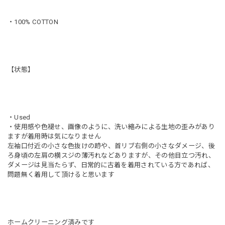
・100% COTTON
【状態】
・Used
・使用感や色褪せ、画像のように、洗い縮みによる生地の歪みがあり
ますが着用時は気になりません
左袖口付近の小さな色抜けの跡や、首リブ右側の小さなダメージ、後
ろ身頃の左肩の横スジの薄汚れなどありますが、その他目立つ汚れ、
ダメージは見当たらず、日常的に古着を着用されている方であれば、
問題無く着用して頂けると思います
ホームクリーニング済みです