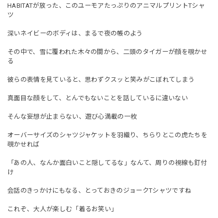
HABITATが放った、このユーモアたっぷりのアニマルプリントTシャ
ツ
深いネイビーのボディは、まるで夜の帳のよう
その中で、雪に覆われた木々の間から、二頭のタイガーが顔を覗かせ
る
彼らの表情を見ていると、思わずクスッと笑みがこぼれてしまう
真面目な顔をして、とんでもないことを話しているに違いない
そんな妄想が止まらない、遊び心満載の一枚
オーバーサイズのシャツジャケットを羽織り、ちらりとこの虎たちを
覗かせれば
「あの人、なんか面白いこと隠してるな」なんて、周りの視線も釘付
け
会話のきっかけにもなる、とっておきのジョークTシャツですね
これぞ、大人が楽しむ「着るお笑い」