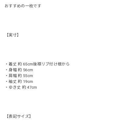
おすすめの一枚です
【実寸】
・着丈 約 65cm後襟リブ付け根から
・身幅 約 56cm
・肩幅 約 55cm
・袖丈 約 19cm
・ゆき丈 約 47cm
【表記サイズ】