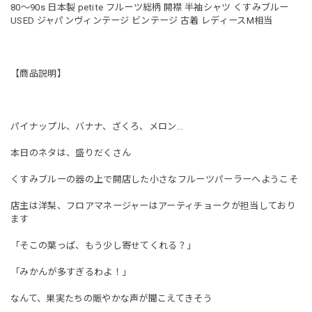
80〜90s 日本製 petite フルーツ総柄 開襟 半袖シャツ くすみブルー
USED ジャパンヴィンテージ ビンテージ 古着 レディースM相当
【商品説明】
パイナップル、バナナ、ざくろ、メロン…
本日のネタは、盛りだくさん
くすみブルーの器の上で開店した小さなフルーツパーラーへようこそ
店主は洋梨、フロアマネージャーはアーティチョークが担当しており
ます
「そこの葉っぱ、もう少し寄せてくれる？」
「みかんが多すぎるわよ！」
なんて、果実たちの賑やかな声が聞こえてきそう