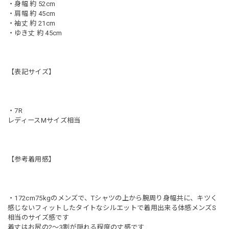
・身幅 約 52cm
・肩幅 約 45cm
・袖丈 約 21cm
・ゆき丈 約 45cm
【表記サイズ】
・7R
レディースMサイズ相当
【参考着用感】
・172cm75kgのメンズで、Tシャツの上から腕周り身幅共に、キツく
感じないフィットしたタイトなシルエットで着用出来る体感メンズS
相当のサイズ感です
着丈はお尻の2〜3割が隠れる程度の丈感です