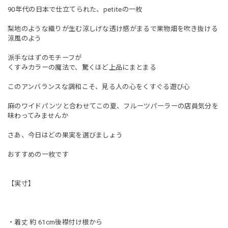
90年代の日本で仕立てられた、petiteの一枚
梨地のような織りが生む涼しげな透け感がまるで果物畑を吹き抜ける
涼風のよう
派手なはずのモチーフが
くすみカラーの魔法で、驚くほど上品にまとまる
このアンバランスな調和こそ、見る人の心をくすぐる遊び心
麻のワイドパンツと合わせてこの夏、フルーツパーラーの店員気分を
味わってみませんか
さあ、今日はどの果実を選びましょう
おすすめの一枚です
【実寸】
・着丈 約 61cm後襟付け根から