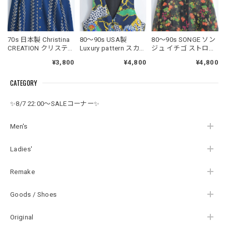
70s 日本製 Christina
80～90s USA製
80～90s SONGE ソン
CREATION クリスティ
Luxury pattern スカー
ジュ イチゴ ストロベ
ーナ スカーフ柄 総柄
フ柄 チェーン レオパ
リー ボタニカル 総柄
¥3,800
¥4,800
¥4,800
ポリエステルシャツ
ード 総柄 ジレ ベスト
デザイン シアー ロン
ブラウス ジャパンヴ
ヴィンテージ ビンテ
グシャツ ブラウス ジ
CATEGORY
ィンテージ ビンテー
ージ アメリカ古着 レ
ャパンヴィンテージ
ジ 古着レディースM
ディースM相当
ビンテージ 古着 レデ
サイズ
ィースL～XL相当
✨8/7 22:00～SALEコーナー✨
Men's
Ladies'
Remake
Goods / Shoes
Original