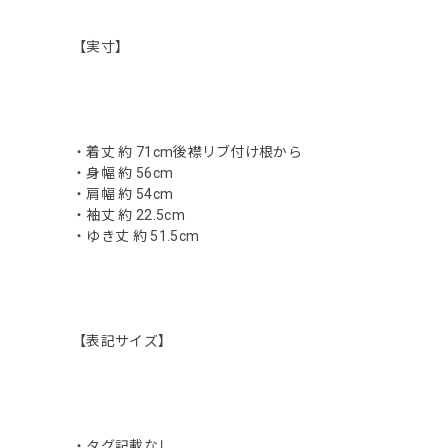
【実寸】
・着丈 約 71cm後襟リブ付け根から
・身幅 約 56cm
・肩幅 約 54cm
・袖丈 約 22.5cm
・ゆき丈 約 51.5cm
【表記サイズ】
・タグ記載なし