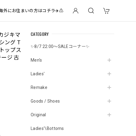
✈️海外にお住まいの方はコチラ✈️⚠️
CATEGORY
 カジキマ
シング T
✨8/7 22:00～SALEコーナー✨
 トップス
テージ 古
Men's
Ladies'
Remake
Goods / Shoes
Original
Ladies'\Bottoms
e