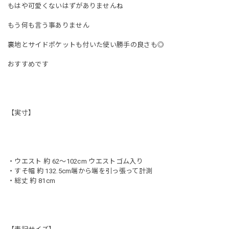
もはや可愛くないはずがありませんね
もう何も言う事ありません
裏地とサイドポケットも付いた使い勝手の良さも◎
おすすめです
【実寸】
・ウエスト 約 62〜102cm ウエストゴム入り
・すそ幅 約 132.5cm端から端を引っ張って計測
・総丈 約 81cm