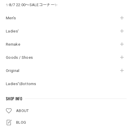
ト 再構築 メンズL～
ディースXL相当
トン 花柄 レディース
✨8/7 22:00～SALEコーナー✨
相当 レディースXL相
フリーサイズ
当
Men's
Ladies'
Remake
Goods / Shoes
Original
Ladies'\Bottoms
SHOP INFO
ABOUT
BLOG