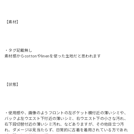
【素材】
・タグ記載無し
素材感からcottonやlinenを使った生地だと思われます
【状態】
・使用感や、画像のようフロントの左ポケット横付近の薄いシミや、
バックよ左ウエスト下付近の薄いシミ、右ウエスト下の小さな汚れ、
右下段切替付近の薄いシミ汚れ、などありますが、その他目立つ汚
れ、ダメージは見当たらず、日常的に古着を着用されている方であれ