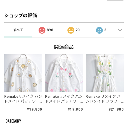
ショップの評価
すべて
896
20
3
関連商品
Remakeリメイク ハン
Remakeリメイク ハン
Remake リメイク ハ
ドメイド パッチワー
ドメイド パッチワー
ンドメイド フラワー
ク フラワー クロスス
ク レース フラワー 刺
刺繍&レース パッチワ
¥19,800
¥19,800
¥21,800
テッチ 刺繍 デザイン
繍 デザイン オープン
ーク デザイン エプロ
レースパイピング オ
カラー シャツ 半袖 開
ン ワンピース ジャン
CATEGORY
ープンカラー シャツ
襟 オフホワイト 再構
スカ オールインワン
半袖 開襟 オフホワイ
築 メンズL～相当 レ
再構築 ロング丈 コッ