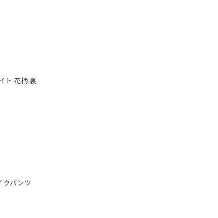
イト 花柄 裏
イクパンツ