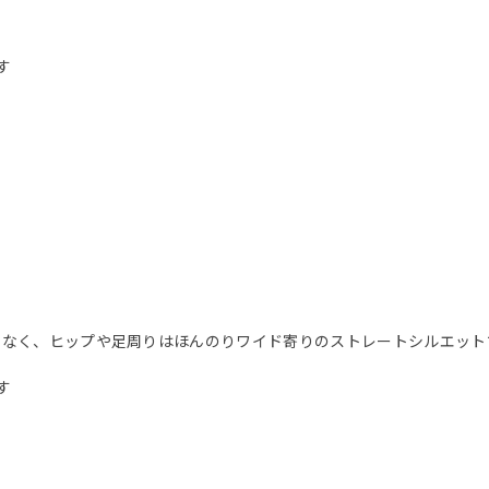
す
で問題なく、ヒップや足周りはほんのりワイド寄りのストレートシルエッ
す