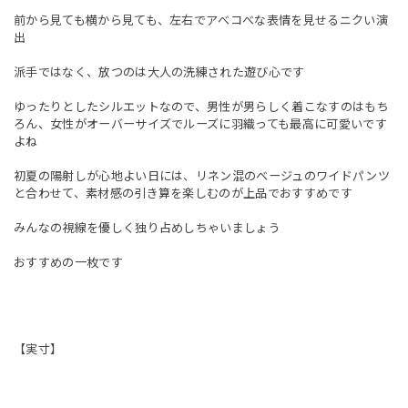
前から見ても横から見ても、左右でアべコべな表情を見せるニクい演
出
派手ではなく、放つのは大人の洗練された遊び心です
ゆったりとしたシルエットなので、男性が男らしく着こなすのはもち
ろん、女性がオーバーサイズでルーズに羽織っても最高に可愛いです
よね
初夏の陽射しが心地よい日には、リネン混のベージュのワイドパンツ
と合わせて、素材感の引き算を楽しむのが上品でおすすめです
みんなの視線を優しく独り占めしちゃいましょう
おすすめの一枚です
【実寸】