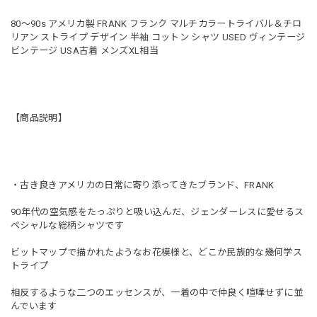
80～90s アメリカ製 FRANK フランク マルチカラートライバル＆チロ
リアン ストライプ デザイン 半袖 コットン シャツ USED ヴィンテージ
ビンテージ USA古着 メンズXL相当
【商品説明】
・古き良きアメリカの日常に寄り添ってきたブランド、FRANK
90年代の空気感をたっぷりと吸い込んだ、ジェンダーレスに愛せるス
ペシャルな総柄シャツです
ビットマップで描かれたようなお花模様と、どこか民族的な幾何学ス
トライプ
相反するような二つのエッセンスが、一着の中で仲良く喧嘩せずに並
んでいます