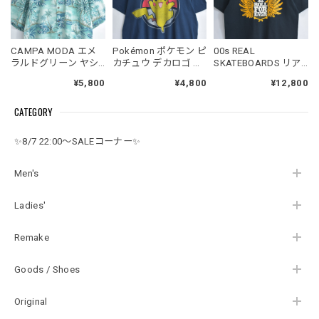
CAMPA MODA エメ
Pokémon ポケモン ピ
00s REAL
ラルドグリーン ヤシ
カチュウ デカロゴ フ
SKATEBOARDS リア
の木 総柄 木目 ボタン
ロントプリント アニ
ルスケートボード 半
¥5,800
¥4,800
¥12,800
リゾート ハワイアン
メ キャラクター 半袖
袖 Tシャツ クルーネ
シャツ 半袖 レーヨン
Tシャツ ネイビー
ック ROLL FOR EVER
CATEGORY
USED ヴィンテージ
USED ヴィンテージ
バックプリント ウイ
ビンテージ 古着 メン
ビンテージ 古着 メン
ング クロスボーン ス
ズ XL相当
ズ XLサイズ
ケート USED ヴィン
✨8/7 22:00～SALEコーナー✨
テージ ビンテージ 古
着 メンズ メンズMサ
イズ相当 ブラック
Men's
Ladies'
Remake
Goods / Shoes
Original