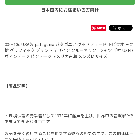
日本国内にお住まいの方向け
Save
00～10s USA製 patagonia パタゴニア グッドフェード トビウオ 三叉
槍 グラフィック プリント デザイン クルーネック Tシャツ 半袖 USED
ヴィンテージ ビンテージ アメリカ古着 メンズＭサイズ
【商品説明】
・環境保護の先駆者として1973年に産声を上げ、世界中の冒険家たち
を支えてきたパタゴニア
製品を長く愛用することを推奨する彼らの歴史の中で、この個体は一
つの完成形を迎えています