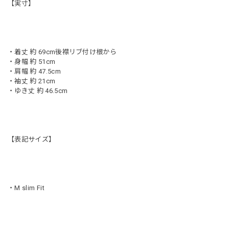
【実寸】
・着丈 約 69cm後襟リブ付け根から
・身幅 約 51cm
・肩幅 約 47.5cm
・袖丈 約 21cm
・ゆき丈 約 46.5cm
【表記サイズ】
・M slim Fit