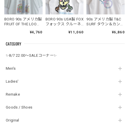
BORO 90s アメリカ製
BORO 90s USA製 FOX
90s アメリカ製 T&C
FRUIT OF THE LOOM
フォックス クルーネ
SURF タウン＆カント
フルーツオブザルー
ック 半袖 Tシャツ ヘ
リー サーフ 半袖 Tシ
¥4,760
¥11,060
¥6,860
ム BEST Tシャツ 両面
インズボディ スカル
ャツ クルーネック ブ
プリント コミカルイ
ボーン カミュ引用句
リーチ カスタム 陰陽
CATEGORY
ラスト ニューヨーク
グランジ アート ダメ
ハート バックプリン
霜降り アートT USED
ージ 白 ホワイト
ト オールドサーフ ス
ヴィンテージ ビンテ
USED ヴィンテージ
テッチ USED ヴィン
✨8/7 22:00～SALEコーナー✨
ージ 古着 メンズ XL
ビンテージ 古着 メン
テージ ビンテージ 古
ズ M
着 メンズ XL相当
Men's
Ladies'
Remake
Goods / Shoes
Original