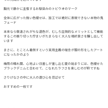
胸元で静かに主張するお馴染みのトビウオのマーク
全体に広がった強い色褪せは、加工では絶対に表現できない本物の鬼
フェード
本来なら敬遠されがちな退色が、むしろ圧倒的なメリットとして機能
するこの振り切った佇まいがたまらなく大人な格好良さを醸し出して
います
まさに、とことん着倒すという実用主義の理念が服の形をしたアート
になったかのよう
梅雨の晴れ間、心地よい日差しが差し込む夏の始まりには、色褪せた
ブラックデニムと合わせて、こなれたラフさを楽しむのが粋ですね
さりげなさの中に大人の遊び心を忍ばせて
おすすめの一枚です