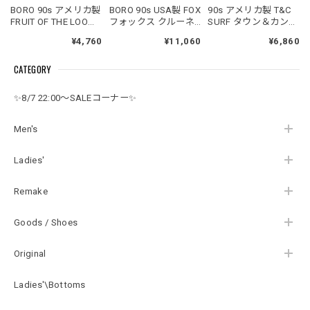
BORO 90s アメリカ製
BORO 90s USA製 FOX
90s アメリカ製 T&C
FRUIT OF THE LOOM
フォックス クルーネ
SURF タウン＆カント
フルーツオブザルー
ック 半袖 Tシャツ ヘ
リー サーフ 半袖 Tシ
¥4,760
¥11,060
¥6,860
ム BEST Tシャツ 両面
インズボディ スカル
ャツ クルーネック ブ
プリント コミカルイ
ボーン カミュ引用句
リーチ カスタム 陰陽
CATEGORY
ラスト ニューヨーク
グランジ アート ダメ
ハート バックプリン
霜降り アートT USED
ージ 白 ホワイト
ト オールドサーフ ス
ヴィンテージ ビンテ
USED ヴィンテージ
テッチ USED ヴィン
✨8/7 22:00～SALEコーナー✨
ージ 古着 メンズ XL
ビンテージ 古着 メン
テージ ビンテージ 古
ズ M
着 メンズ XL相当
Men's
Ladies'
Remake
Goods / Shoes
Original
Ladies'\Bottoms