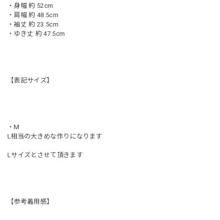
・身幅 約 52cm
・肩幅 約 48.5cm
・袖丈 約 23.5cm
・ゆき丈 約 47.5cm
【表記サイズ】
・M
L相当の大きめな作りになります
Lサイズとさせて頂きます
【参考着用感】