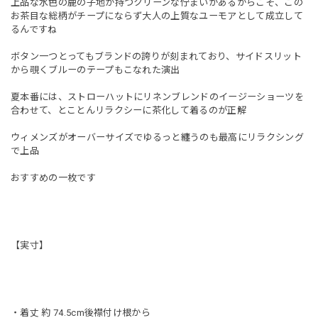
上品な水色の鹿の子地が持つクリーンな佇まいがあるからこそ、この
お茶目な総柄がチープにならず大人の上質なユーモアとして成立して
るんですね
ボタン一つとってもブランドの誇りが刻まれており、サイドスリット
から覗くブルーのテープもこなれた演出
夏本番には、ストローハットにリネンブレンドのイージーショーツを
合わせて、とことんリラクシーに茶化して着るのが正解
ウィメンズがオーバーサイズでゆるっと纏うのも最高にリラクシング
で上品
おすすめの一枚です
【実寸】
・着丈 約 74.5cm後襟付け根から