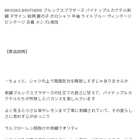
BROOKS BROTHERS ブルックスブラザーズ パイナップルカクテル刺
繍 デザイン 総柄 鹿の子 ポロシャツ 半袖 ライトブルー ヴィンテージ
ビンテージ 古着 メンズL相当
【商品説明】
・ちょっと、シャツの上で南国気分を開放しすぎじゃありませんか
老舗ブルックスブラザーズの仕立ての良さに甘えて、パイナップルカ
クテルたちが所狭しとバカンスを楽しんでいます
よく見ると小さな傘やレモンまで丁寧に刺繍されていて、その愛らし
さに思わず心がほっこり
ラルフローレン顔負けの刺繍クオリティ