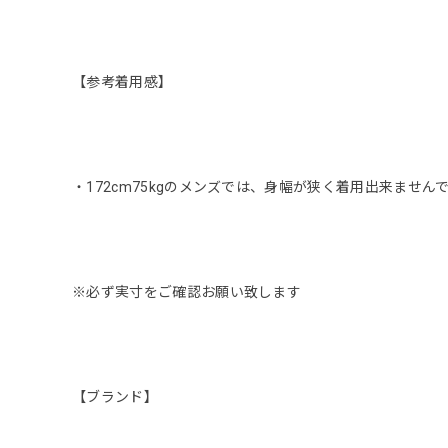
【参考着用感】
・172cm75kgのメンズでは、身幅が狭く着用出来ません
※必ず実寸をご確認お願い致します
【ブランド】