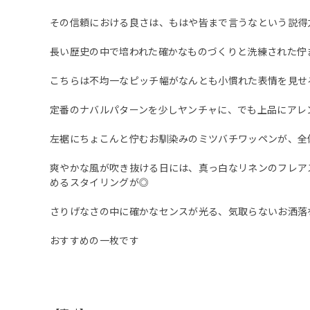
その信頼における良さは、もはや皆まで言うなという説得
長い歴史の中で培われた確かなものづくりと洗練された佇
こちらは不均一なピッチ幅がなんとも小慣れた表情を見せ
定番のナバルパターンを少しヤンチャに、でも上品にアレ
左裾にちょこんと佇むお馴染みのミツバチワッペンが、全
爽やかな風が吹き抜ける日には、真っ白なリネンのフレア
めるスタイリングが◎
さりげなさの中に確かなセンスが光る、気取らないお洒落
おすすめの一枚です