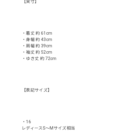
【実寸】
・着丈 約 61cm
・身幅 約 43cm
・肩幅 約 39cm
・袖丈 約 52cm
・ゆき丈 約 72cm
【表記サイズ】
・16
レディースS〜Mサイズ相当