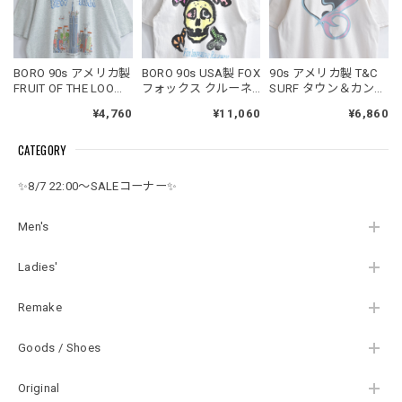
BORO 90s アメリカ製
BORO 90s USA製 FOX
90s アメリカ製 T&C
FRUIT OF THE LOOM
フォックス クルーネ
SURF タウン＆カント
フルーツオブザルー
ック 半袖 Tシャツ ヘ
リー サーフ 半袖 Tシ
¥4,760
¥11,060
¥6,860
ム BEST Tシャツ 両面
インズボディ スカル
ャツ クルーネック ブ
プリント コミカルイ
ボーン カミュ引用句
リーチ カスタム 陰陽
CATEGORY
ラスト ニューヨーク
グランジ アート ダメ
ハート バックプリン
霜降り アートT USED
ージ 白 ホワイト
ト オールドサーフ ス
ヴィンテージ ビンテ
USED ヴィンテージ
テッチ USED ヴィン
✨8/7 22:00～SALEコーナー✨
ージ 古着 メンズ XL
ビンテージ 古着 メン
テージ ビンテージ 古
ズ M
着 メンズ XL相当
Men's
Ladies'
Remake
Goods / Shoes
Original