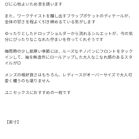
びに心地よいため息を誘います
また、ワークテイストを醸し出すフラップポケットのディテールが、
全体の甘さを程よく引き締めるている気がします
ゆったりとしたドロップショルダーから流れるシルエットが、今の気
分にぴったりなこなれた佇まいを作ってくれそうです
梅雨時の少し肌寒い季節には、ルーズなチノパンにフロントをタック
インして、袖を無造作にロールアップした大人なこなれ感のあるスタ
イルが◎
メンズの格好良さはもちろん、レディースがオーバーサイズで大人可
愛く纏うのも堪りません
ユニセックスにおすすめの一枚です
【実寸】