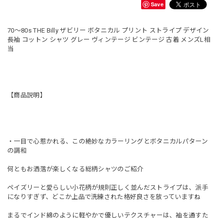
Save
70〜80s THE Billy ザビリー ボタニカル プリント ストライプ デザイン
長袖 コットン シャツ グレー ヴィンテージ ビンテージ 古着 メンズL相
当
【商品説明】
・一目で心惹かれる、この絶妙なカラーリングとボタニカルパターン
の調和
何ともお洒落が楽しくなる総柄シャツのご紹介
ペイズリーと愛らしい小花柄が規則正しく並んだストライプは、派手
になりすぎず、どこか上品で洗練された格好良さを放っていますね
まるでインド綿のように軽やかで優しいテクスチャーは、袖を通すた