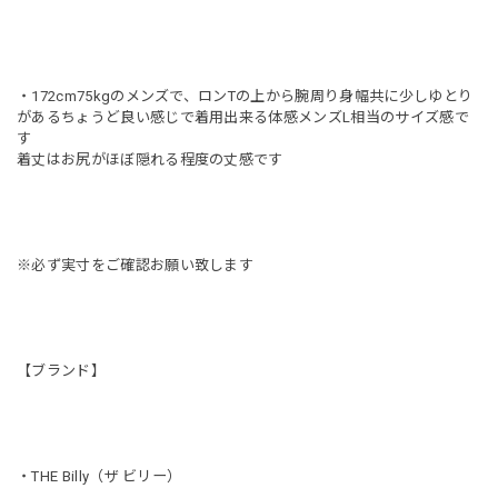
・172cm75kgのメンズで、ロンTの上から腕周り身幅共に少しゆとり
があるちょうど良い感じで着用出来る体感メンズL相当のサイズ感で
す
着丈はお尻がほぼ隠れる程度の丈感です
※必ず実寸をご確認お願い致します
【ブランド】
・THE Billy（ザ ビリー）