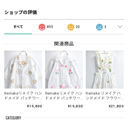
ショップの評価
すべて
895
20
3
関連商品
Remakeリメイク ハン
Remakeリメイク ハン
Remake リメイク ハ
ドメイド パッチワー
ドメイド パッチワー
ンドメイド フラワー
ク フラワー クロスス
ク レース フラワー 刺
刺繍&レース パッチワ
¥19,800
¥19,800
¥21,800
テッチ 刺繍 デザイン
繍 デザイン オープン
ーク デザイン エプロ
レースパイピング オ
カラー シャツ 半袖 開
ン ワンピース ジャン
CATEGORY
ープンカラー シャツ
襟 オフホワイト 再構
スカ オールインワン
半袖 開襟 オフホワイ
築 メンズL～相当 レ
再構築 ロング丈 コッ
ト 再構築 メンズL～
ディースXL相当
トン 花柄 レディース