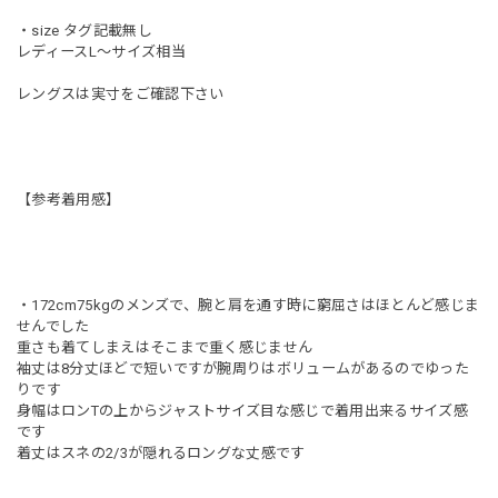
・size タグ記載無し
レディースL〜サイズ相当
レングスは実寸をご確認下さい
【参考着用感】
・172cm75kgのメンズで、腕と肩を通す時に窮屈さはほとんど感じま
せんでした
重さも着てしまえはそこまで重く感じません
袖丈は8分丈ほどで短いですが腕周りはボリュームがあるのでゆった
りです
身幅はロンTの上からジャストサイズ目な感じで着用出来るサイズ感
です
着丈はスネの2/3が隠れるロングな丈感です