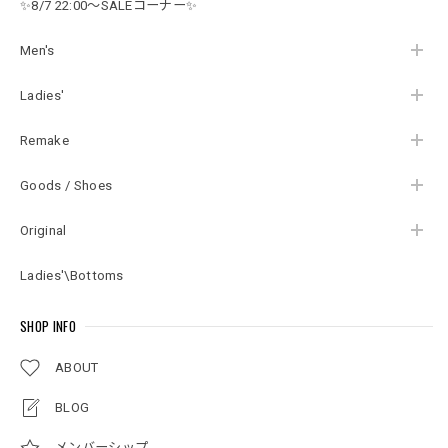
✨8/7 22:00～SALEコーナー✨
相当 レディースXL相
フリーサイズ
当
Men's
Ladies'
Remake
Goods / Shoes
Original
Ladies'\Bottoms
SHOP INFO
ABOUT
BLOG
メンバーシップ