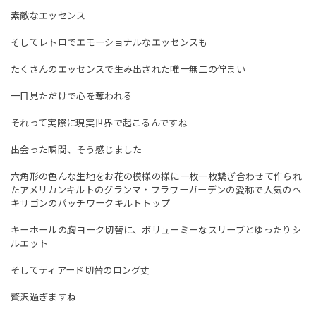
素敵なエッセンス
そしてレトロでエモーショナルなエッセンスも
たくさんのエッセンスで生み出された唯一無二の佇まい
一目見ただけで心を奪われる
それって実際に現実世界で起こるんですね
出会った瞬間、そう感じました
六角形の色んな生地をお花の模様の様に一枚一枚繋ぎ合わせて作られ
たアメリカンキルトのグランマ・フラワーガーデンの愛称で人気のヘ
キサゴンのパッチワークキルトトップ
キーホールの胸ヨーク切替に、ボリューミーなスリーブとゆったりシ
ルエット
そしてティアード切替のロング丈
贅沢過ぎますね