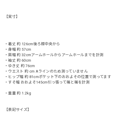
【実寸】
・着丈 約 126cm後ろ襟中央から
・身幅 約 57cm
・肩幅 約 32cmアームホールからアームホールまでを計測
・袖丈 約 60cm
・ゆき丈 約 76cm
・ウエスト 約 cm Aラインのため測っていません
・ヒップ幅 約 81cmポケット下のおおよその位置で測ってます
・すそ幅 おおよそ145cm引っ張って端と端を計測
・重量 約 1.2kg
【表記サイズ】